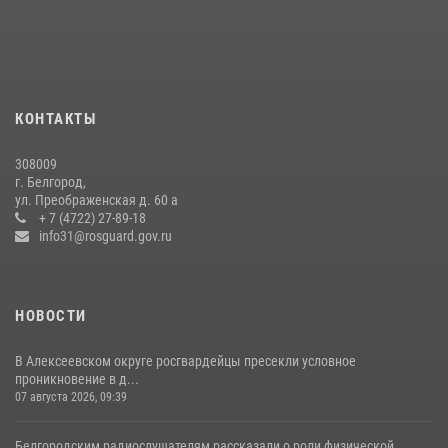
подготовке спецподразделения в эфире радио «России - Белгород»
22 июля 2026, 14:36
В Белгороде росгвардейцы приняли участие в круглом столе с
представителем Российского общества «Знание»
КОНТАКТЫ
17 июля 2026, 07:10
308009
Белгородский росгвардеец стал победителем юбилейного
г. Белгород,
чемпионата войск национальной гвардии Российской Федерации по
ул. Преображенская д. 60 а
боксу
+ 7 (4722) 27-89-18
info31@rosguard.gov.ru
07 июля 2026, 16:59
НОВОСТИ
В Алексеевском округе росгвардейцы пресекли условное
проникновение в д...
07 августа 2026, 09:39
Белгородским радиослушателям рассказали о роли физической