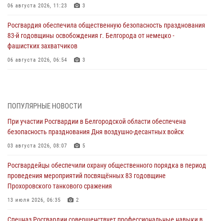
06 августа 2026, 11:23
3
Росгвардия обеспечила общественную безопасность празднования
83-й годовщины освобождения г. Белгорода от немецко -
фашистких захватчиков
06 августа 2026, 06:54
3
Офицеры Росгвардии и ветераны войск правопорядка почтили
память генерала армии Ивана Кирилловича Яковлева
05 августа 2026, 17:12
2
ПОПУЛЯРНЫЕ НОВОСТИ
При участии Росгвардии в Белгородской области обеспечена
Росгвардейцы приняли участие в акции «Волна памяти»,
безопасность празднования Дня воздушно-десантных войск
посвящённой 83‑й годовщине освобождения Белгорода от немецко
‑фашистских захватчиков
03 августа 2026, 08:07
5
05 августа 2026, 08:34
4
Росгвардейцы обеспечили охрану общественного порядка в период
проведения мероприятий посвящённых 83 годовщине
Росгвардия призывает белгородских владельцев оружия не
Прохоровского танкового сражения
затягивать с перерегистрацией
13 июля 2026, 06:35
2
05 августа 2026, 05:01
Спецназ Росгвардии совершенствует профессиональные навыки в