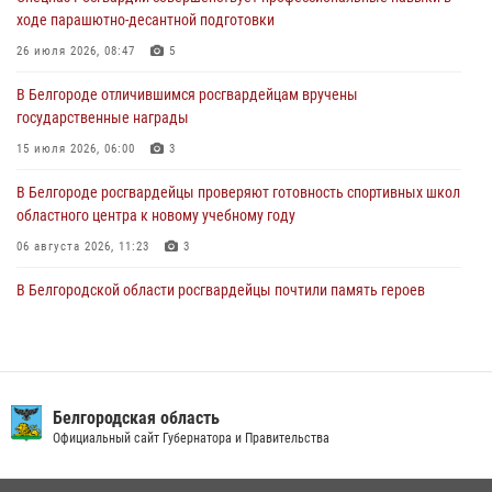
Росгвардейцы спасли раненого при атаке FPV-дрона ВСУ жителя
ходе парашютно-десантной подготовки
белгородского приграничья
26 июля 2026, 08:47
5
04 августа 2026, 10:43
1
В Белгороде отличившимся росгвардейцам вручены
За неделю белгородские росгвардейцы пресекли свыше 130
государственные награды
правонарушений
15 июля 2026, 06:00
3
04 августа 2026, 06:03
В Белгороде росгвардейцы проверяют готовность спортивных школ
областного центра к новому учебному году
06 августа 2026, 11:23
3
В Белгородской области росгвардейцы почтили память героев
Курской битвы в 83-ю годовщину Прохоровского сражения
12 июля 2026, 13:41
3
В Белгороде инспектор ГИБДД провела с сотрудниками Росгвардии
беседу по профилактике аварийности
сть
Президент РФ
атора и Правительства
Официальный сайт
09 июля 2026, 10:07
Сотрудник СОБР «Белогор» Росгвардии рассказал о физической