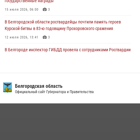
государственные награды
отставке Виктора Хайрулика (видео)
15 июля 2026, 06:00
3
03 августа 2026, 10:37
1
В Белгородской области росгвардейцы почтили память героев
Курской битвы в 83-ю годовщину Прохоровского сражения
12 июля 2026, 13:41
3
В Белгороде инспектор ГИБДД провела с сотрудниками Росгвардии
беседу по профилактике аварийности
09 июля 2026, 10:07
Сотрудник СОБР «Белогор» Росгвардии рассказал о физической
подготовке спецподразделения в эфире радио «России - Белгород»
Белгородская область
Официальный сайт Губернатора и Правительства
22 июля 2026, 14:36
В Белгороде росгвардейцы приняли участие в круглом столе с
представителем Российского общества «Знание»
17 июля 2026, 07:10
Белгородский росгвардеец стал победителем юбилейного
чемпионата войск национальной гвардии Российской Федерации по