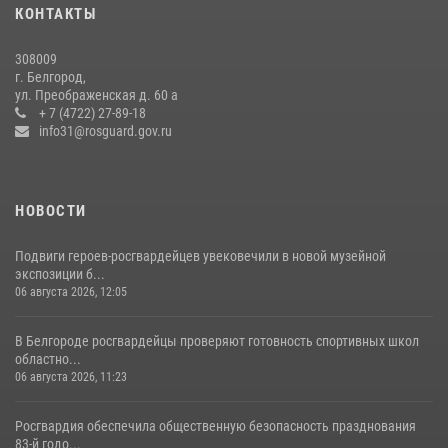
КОНТАКТЫ
боксу
07 июля 2026, 16:59
308009
г. Белгород,
Росгвардейцы провели урок безопасности для воспитанников
ул. Преображенская д. 60 а
Старооскольского военно-патриотического клуба
+ 7 (4722) 27-89-18
info31@rosguard.gov.ru
10 июля 2026, 06:30
НОВОСТИ
Подвиги героев‑росгвардейцев увековечили в новой музейной
экспозиции б...
06 августа 2026, 12:05
В Белгороде росгвардейцы проверяют готовность спортивных школ
областно...
06 августа 2026, 11:23
Росгвардия обеспечила общественную безопасность празднования
83-й годо...