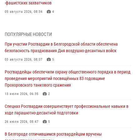
‑фашистских захватчиков
05 августа 2026, 08:34
4
Росгвардия призывает белгородских владельцев оружия не
затягивать с перерегистрацией
ПОПУЛЯРНЫЕ НОВОСТИ
05 августа 2026, 05:01
При участии Росгвардии в Белгородской области обеспечена
безопасность празднования Дня воздушно-десантных войск
Росгвардейцы спасли раненого при атаке FPV-дрона ВСУ жителя
белгородского приграничья
03 августа 2026, 08:07
5
04 августа 2026, 10:43
1
Росгвардейцы обеспечили охрану общественного порядка в период
проведения мероприятий посвящённых 83 годовщине
За неделю белгородские росгвардейцы пресекли свыше 130
Прохоровского танкового сражения
правонарушений
13 июля 2026, 06:35
2
04 августа 2026, 06:03
Спецназ Росгвардии совершенствует профессиональные навыки в
Сотрудники Росгвардии задержали подозреваемую в краже
ходе парашютно-десантной подготовки
товаров из гипермаркета в Белгороде
26 июля 2026, 08:47
5
03 августа 2026, 13:29
В Белгороде отличившимся росгвардейцам вручены
«Я расскажу вам о Герое»: история подполковника милиции в