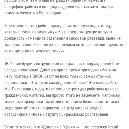
отряде, о том, за что был награжден орденом Мужества,
специфике работы в спецподразделении, а так же о том, как
попасть служить в Росгвардию.
Естественно, что у ребят, проходящих военную подготовку,
которые после окончания учебы в военном центре получат
должность командира отделения войсковой разведки, было не
мало вопросов к человеку, за плечами которого не один десяток
командировок в «горячие точки».
«Рабочие будни у сотрудников специальных подразделений не
всегда спокойные. Даже в мирное время приходится быть на
чеку, поэтому в ОМОН берут не всех, только самых стойких
выносливых…Что такое каждодневный риск? Это наша работа!
Мы, Росгвардия, и другие силовые структуры работаем для вас –
гражданских жителей, вы просто этого не замечаете. Например,
массовые праздники - за осуществлением безопасности таких
мероприятий стоит напряженный труд многих людей,
сотрудников силовых структур», - рассказал росгвардеец.
Стоит отметить, что «Диалоги с Героями» – это всероссийский