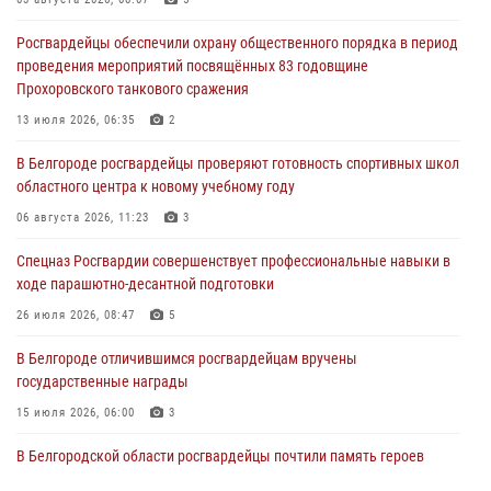
Белгородское направление»
Росгвардейцы обеспечили охрану общественного порядка в период
06 августа 2026, 12:05
3
проведения мероприятий посвящённых 83 годовщине
Прохоровского танкового сражения
В Белгороде росгвардейцы проверяют готовность спортивных школ
областного центра к новому учебному году
13 июля 2026, 06:35
2
06 августа 2026, 11:23
3
В Белгороде росгвардейцы проверяют готовность спортивных школ
областного центра к новому учебному году
Росгвардия обеспечила общественную безопасность празднования
83-й годовщины освобождения г. Белгорода от немецко -
06 августа 2026, 11:23
3
фашистких захватчиков
Спецназ Росгвардии совершенствует профессиональные навыки в
06 августа 2026, 06:54
3
ходе парашютно-десантной подготовки
Офицеры Росгвардии и ветераны войск правопорядка почтили
26 июля 2026, 08:47
5
память генерала армии Ивана Кирилловича Яковлева
В Белгороде отличившимся росгвардейцам вручены
05 августа 2026, 17:12
2
государственные награды
15 июля 2026, 06:00
3
В Белгородской области росгвардейцы почтили память героев
Курской битвы в 83-ю годовщину Прохоровского сражения