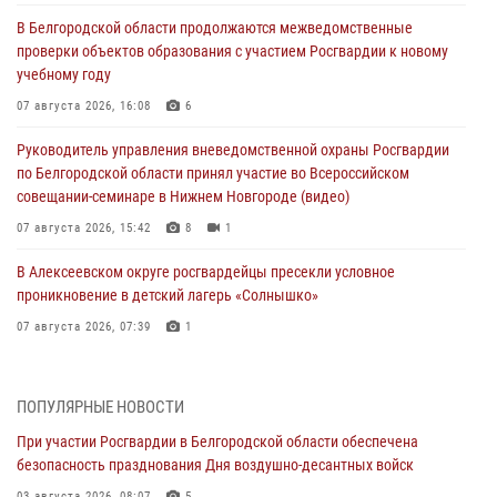
В Белгородской области продолжаются межведомственные
проверки объектов образования с участием Росгвардии к новому
учебному году
07 августа 2026, 16:08
6
Руководитель управления вневедомственной охраны Росгвардии
по Белгородской области принял участие во Всероссийском
совещании-семинаре в Нижнем Новгороде (видео)
07 августа 2026, 15:42
8
1
В Алексеевском округе росгвардейцы пресекли условное
проникновение в детский лагерь «Солнышко»
07 августа 2026, 07:39
1
Белгородским радиослушателям рассказали о роли физической
культуры в жизни росгвардейцев
ПОПУЛЯРНЫЕ НОВОСТИ
07 августа 2026, 06:19
При участии Росгвардии в Белгородской области обеспечена
безопасность празднования Дня воздушно-десантных войск
Подвиги героев‑росгвардейцев увековечили в новой музейной
экспозиции белгородского музея‑диорамы «Курская битва.
03 августа 2026, 08:07
5