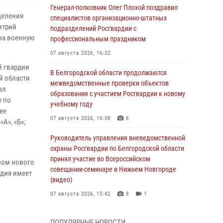
Генерал-полковник Олег Плохой поздравил
деления
специалистов организационно-штатных
итрий
подразделений Росгвардии с
 на военную
профессиональным праздником
07 августа 2026, 16:32
й гвардии
В Белгородской области продолжаются
й области
межведомственные проверки объектов
ал
образования с участием Росгвардии к новому
у по
учебному году
ее
07 августа 2026, 16:08
6
А», «Б»;
Руководитель управления вневедомственной
охраны Росгвардии по Белгородской области
принял участие во Всероссийском
алом нового
совещании-семинаре в Нижнем Новгороде
рдия имеет
(видео)
07 августа 2026, 15:42
8
1
В Алексеевском округе росгвардейцы
ПОПУЛЯРНЫЕ НОВОСТИ