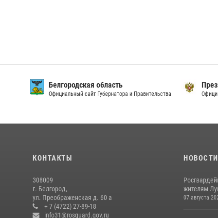
Белгородская область
През
Официальный сайт Губернатора и Правительства
Офици
КОНТАКТЫ
НОВОСТ
308009
Росгвардей
г. Белгород,
жителям Лу
ул. Преображенская д. 60 а
07 августа 20
+ 7 (4722) 27-89-18
info31@rosguard.gov.ru