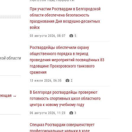
пресекли условное проникновение в детский
лагерь «Солнышко»
При участии Росгвардии в Белгородской
области обеспечена безопасность
07 августа 2026, 07:39
1
празднования Дня воздушно-десантных
Белгородским радиослушателям рассказали
войск
о роли физической культуры в жизни
03 августа 2026, 08:07
5
росгвардейцев
Росгвардейцы обеспечили охрану
07 августа 2026, 06:19
общественного порядка в период
кой области
Подвиги героев‑росгвардейцев увековечили
проведения мероприятий посвящённых 83
в новой музейной экспозиции белгородского
годовщине Прохоровского танкового
музея‑диорамы «Курская битва.
сражения
Белгородское направление»
13 июля 2026, 06:35
2
06 августа 2026, 12:05
3
В Белгороде росгвардейцы проверяют
ующая →
В Белгороде росгвардейцы проверяют
готовность спортивных школ областного
готовность спортивных школ областного
центра к новому учебному году
центра к новому учебному году
06 августа 2026, 11:23
3
06 августа 2026, 11:23
3
Спецназ Росгвардии совершенствует
Росгвардия обеспечила общественную
профессиональные навыки в ходе