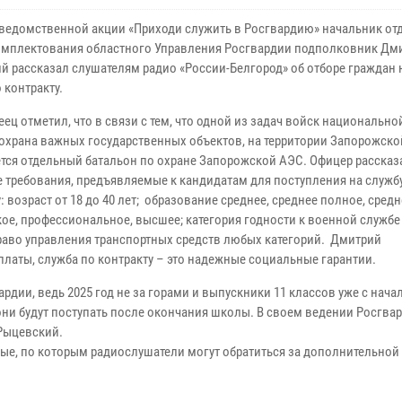
 ведомственной акции «Приходи служить в Росгвардию» начальник от
комплектования областного Управления Росгвардии подполковник Дм
й рассказал слушателям радио «России-Белгород» об отборе граждан
 контракту.
ец отметил, что в связи с тем, что одной из задач войск национально
 охрана важных государственных объектов, на территории Запорожско
тся отдельный батальон по охране Запорожской АЭС. Офицер рассказ
 требования, предъявляемые к кандидатам для поступления на служб
: возраст от 18 до 40 лет; образование среднее, среднее полное, средн
ое, профессиональное, высшее; категория годности к военной службе «
право управления транспортных средств любых категорий. Дмитрий
латы, служба по контракту – это надежные социальные гарантии.
ардии, ведь 2025 год не за горами и выпускники 11 классов уже с нач
 они будут поступать после окончания школы. В своем ведении Росгва
 Рыцевский.
ые, по которым радиослушатели могут обратиться за дополнительной