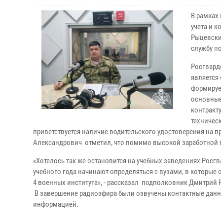
В рамках
учета и 
Рыцевски
службу по
Росгварде
является
формируе
основные
контракту
техническ
приветствуется наличие водительского удостоверения на 
Александрович отметил, что помимо высокой заработной п
«Хотелось так же остановится на учебных заведениях Росгв
учебного года начинают определяться с вузами, в которые
4 военных института», - рассказал подполковник Дмитрий
В завершение радиоэфира были озвучены контактные данн
информацией.