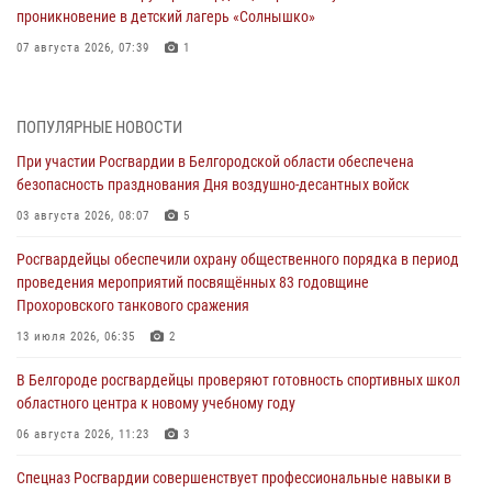
проникновение в детский лагерь «Солнышко»
07 августа 2026, 07:39
1
Белгородским радиослушателям рассказали о роли физической
культуры в жизни росгвардейцев
ПОПУЛЯРНЫЕ НОВОСТИ
07 августа 2026, 06:19
При участии Росгвардии в Белгородской области обеспечена
безопасность празднования Дня воздушно-десантных войск
Подвиги героев‑росгвардейцев увековечили в новой музейной
экспозиции белгородского музея‑диорамы «Курская битва.
03 августа 2026, 08:07
5
Белгородское направление»
Росгвардейцы обеспечили охрану общественного порядка в период
06 августа 2026, 12:05
3
проведения мероприятий посвящённых 83 годовщине
Прохоровского танкового сражения
В Белгороде росгвардейцы проверяют готовность спортивных школ
областного центра к новому учебному году
13 июля 2026, 06:35
2
06 августа 2026, 11:23
3
В Белгороде росгвардейцы проверяют готовность спортивных школ
областного центра к новому учебному году
Росгвардия обеспечила общественную безопасность празднования
83-й годовщины освобождения г. Белгорода от немецко -
06 августа 2026, 11:23
3
фашистких захватчиков
Спецназ Росгвардии совершенствует профессиональные навыки в
06 августа 2026, 06:54
3