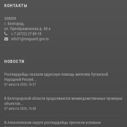
представителем Российского общества «Знание»
КОНТАКТЫ
17 июля 2026, 07:10
308009
Белгородские росгвардейцы задержали рецидивиста за попытку
г. Белгород,
кражи из магазина
ул. Преображенская д. 60 а
+ 7 (4722) 27-89-18
14 июля 2026, 07:13
info31@rosguard.gov.ru
НОВОСТИ
Росгвардейцы оказали адресную помощь жителям Луганской
Народной Респуб...
07 августа 2026, 16:37
В Белгородской области продолжаются межведомственные проверки
объектов...
07 августа 2026, 16:08
В Алексеевском округе росгвардейцы пресекли условное