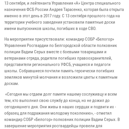
13 сентября, и лейтенанта Управления «А» Центра специального
назначения ФСБ России Андрея Тарасенко, которая была открыта
именно в этот день в 2017 году. С 13 сентября прошлого года на
территории учебного заведения установили памятные доски
имени выпускников школы, погибших в ходе СВО.
На мероприятии присутствовали: командир СОБР «Белогор»
Управления Росгвардии по Белгородской области полковник
полиции Вадим Серых вместе с боевыми товарищами и
ветеранами отряда, родители погибших правоохранителей,
представители регионального УФСБ, учащиеся и педагоги
школы. Собравшиеся почтили память героически погибших
земляков минутой молчания и возложили цветы к памятным
доскам.
«Сегодня мы отдаем долг памяти нашему сослуживцу и всем
тем, кто выполнил свою службу до конца, но не дожил до
сегодняшнего дня. Они живы в наших сердцах и подвиги их -
образец для подражания молодому поколению», - отметил
командир СОБР «Белогор» полковник полиции Вадим Серых. В
завершение мероприятия росгвардейцы провели для