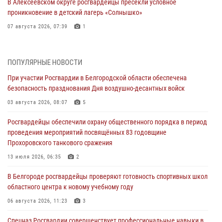
В Алексеевском округе росгвардейцы пресекли условное
проникновение в детский лагерь «Солнышко»
07 августа 2026, 07:39
1
Белгородским радиослушателям рассказали о роли физической
культуры в жизни росгвардейцев
ПОПУЛЯРНЫЕ НОВОСТИ
07 августа 2026, 06:19
При участии Росгвардии в Белгородской области обеспечена
безопасность празднования Дня воздушно-десантных войск
Подвиги героев‑росгвардейцев увековечили в новой музейной
экспозиции белгородского музея‑диорамы «Курская битва.
03 августа 2026, 08:07
5
Белгородское направление»
Росгвардейцы обеспечили охрану общественного порядка в период
06 августа 2026, 12:05
3
проведения мероприятий посвящённых 83 годовщине
Прохоровского танкового сражения
В Белгороде росгвардейцы проверяют готовность спортивных школ
областного центра к новому учебному году
13 июля 2026, 06:35
2
06 августа 2026, 11:23
3
В Белгороде росгвардейцы проверяют готовность спортивных школ
областного центра к новому учебному году
Росгвардия обеспечила общественную безопасность празднования
83-й годовщины освобождения г. Белгорода от немецко -
06 августа 2026, 11:23
3
фашистких захватчиков
Спецназ Росгвардии совершенствует профессиональные навыки в