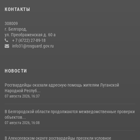
кражи из магазина
КОНТАКТЫ
14 июля 2026, 07:13
308009
В Белгороде росгвардейцы приняли участие в круглом столе с
г. Белгород,
представителем Российского общества «Знание»
ул. Преображенская д. 60 а
+ 7 (4722) 27-89-18
17 июля 2026, 07:10
info31@rosguard.gov.ru
НОВОСТИ
Росгвардейцы оказали адресную помощь жителям Луганской
Народной Респуб...
07 августа 2026, 16:37
В Белгородской области продолжаются межведомственные проверки
объектов...
07 августа 2026, 16:08
В Алексеевском округе росгвардейцы пресекли условное