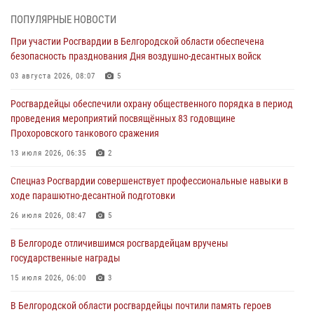
03 августа 2026, 10:37
1
ПОПУЛЯРНЫЕ НОВОСТИ
Росгвардейцы провели занятия с участницами военно-исторических
При участии Росгвардии в Белгородской области обеспечена
сборов «Армата» в Белгородской области
безопасность празднования Дня воздушно-десантных войск
03 августа 2026, 10:12
1
03 августа 2026, 08:07
5
При участии Росгвардии в Белгородской области обеспечена
Росгвардейцы обеспечили охрану общественного порядка в период
безопасность празднования Дня воздушно-десантных войск
проведения мероприятий посвящённых 83 годовщине
03 августа 2026, 08:07
5
Прохоровского танкового сражения
«Росгвардия. Вехи истории»: специальные моторизованные части
13 июля 2026, 06:35
2
внутренних войск в послевоенные десятилетия (видео)
Спецназ Росгвардии совершенствует профессиональные навыки в
02 августа 2026, 07:10
1
ходе парашютно-десантной подготовки
Росгвардейцы оказали помощь пострадавшему в результате атаки
26 июля 2026, 08:47
5
FPV-дрона ВСУ в Белгородской области
В Белгороде отличившимся росгвардейцам вручены
01 августа 2026, 16:43
государственные награды
15 июля 2026, 06:00
3
В Белгородской области росгвардейцы почтили память героев