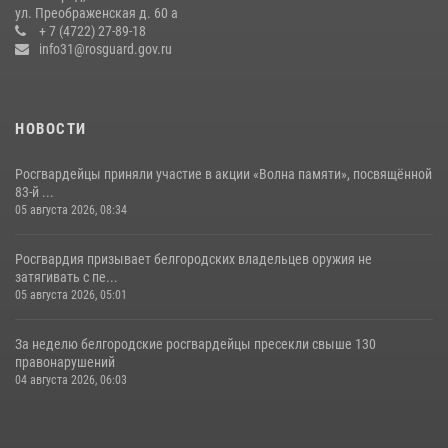
Росгвардейцы провели урок безопасности для воспитанников
ул. Преображенская д. 60 а
Старооскольского военно-патриотического клуба
+ 7 (4722) 27-89-18
info31@rosguard.gov.ru
10 июля 2026, 06:30
НОВОСТИ
Росгвардейцы приняли участие в акции «Волна памяти», посвящённой
83‑й ...
05 августа 2026, 08:34
Росгвардия призывает белгородских владельцев оружия не
затягивать с пе...
05 августа 2026, 05:01
За неделю белгородские росгвардейцы пресекли свыше 130
правонарушений
04 августа 2026, 06:03