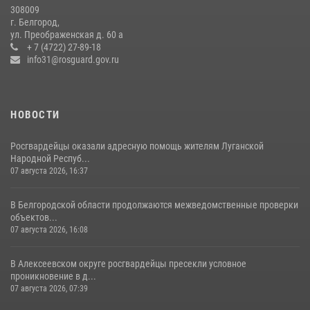
308009
Белгородские росгвардейцы задержали рецидивиста за попытку
г. Белгород,
кражи из магазина
ул. Преображенская д. 60 а
+ 7 (4722) 27-89-18
14 июля 2026, 07:13
info31@rosguard.gov.ru
НОВОСТИ
Росгвардейцы оказали адресную помощь жителям Луганской
Народной Респуб...
07 августа 2026, 16:37
В Белгородской области продолжаются межведомственные проверки
объектов...
07 августа 2026, 16:08
В Алексеевском округе росгвардейцы пресекли условное
проникновение в д...
07 августа 2026, 07:39