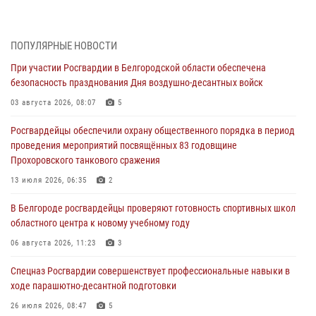
Белгородским радиослушателям рассказали о роли физической
культуры в жизни росгвардейцев
ПОПУЛЯРНЫЕ НОВОСТИ
07 августа 2026, 06:19
При участии Росгвардии в Белгородской области обеспечена
безопасность празднования Дня воздушно-десантных войск
Подвиги героев‑росгвардейцев увековечили в новой музейной
экспозиции белгородского музея‑диорамы «Курская битва.
03 августа 2026, 08:07
5
Белгородское направление»
Росгвардейцы обеспечили охрану общественного порядка в период
06 августа 2026, 12:05
3
проведения мероприятий посвящённых 83 годовщине
Прохоровского танкового сражения
В Белгороде росгвардейцы проверяют готовность спортивных школ
областного центра к новому учебному году
13 июля 2026, 06:35
2
06 августа 2026, 11:23
3
В Белгороде росгвардейцы проверяют готовность спортивных школ
областного центра к новому учебному году
Росгвардия обеспечила общественную безопасность празднования
83-й годовщины освобождения г. Белгорода от немецко -
06 августа 2026, 11:23
3
фашистких захватчиков
Спецназ Росгвардии совершенствует профессиональные навыки в
06 августа 2026, 06:54
3
ходе парашютно-десантной подготовки
Офицеры Росгвардии и ветераны войск правопорядка почтили
26 июля 2026, 08:47
5