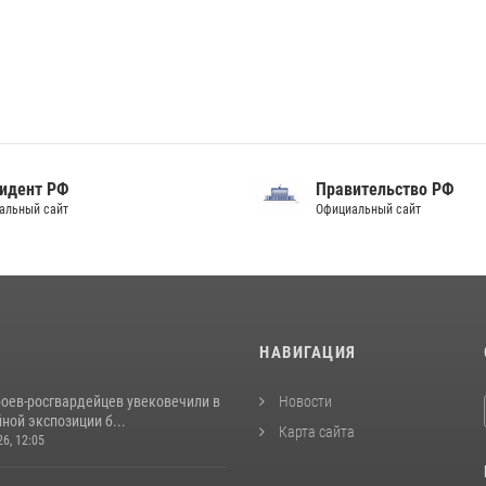
идент РФ
Правительство РФ
альный сайт
Официальный сайт
И
НАВИГАЦИЯ
роев‑росгвардейцев увековечили в
Новости
ной экспозиции б...
Карта сайта
26, 12:05