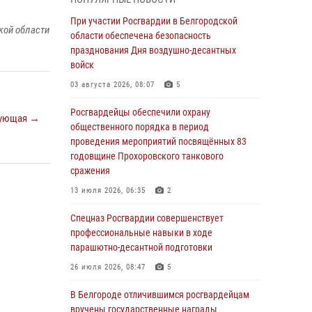
годовщине освобождения Белгорода от
немецко ‑фашистских захватчиков
При участии Росгвардии в Белгородской
кой области
области обеспечена безопасность
05 августа 2026, 08:34
4
празднования Дня воздушно-десантных
Росгвардия призывает белгородских
войск
владельцев оружия не затягивать с
03 августа 2026, 08:07
5
перерегистрацией
Росгвардейцы обеспечили охрану
05 августа 2026, 05:01
ующая →
общественного порядка в период
Росгвардейцы спасли раненого при атаке
проведения мероприятий посвящённых 83
FPV-дрона ВСУ жителя белгородского
годовщине Прохоровского танкового
приграничья
сражения
04 августа 2026, 10:43
1
13 июля 2026, 06:35
2
За неделю белгородские росгвардейцы
Спецназ Росгвардии совершенствует
пресекли свыше 130 правонарушений
профессиональные навыки в ходе
парашютно-десантной подготовки
04 августа 2026, 06:03
26 июля 2026, 08:47
5
Сотрудники Росгвардии задержали
подозреваемую в краже товаров из
В Белгороде отличившимся росгвардейцам
гипермаркета в Белгороде
вручены государственные награды