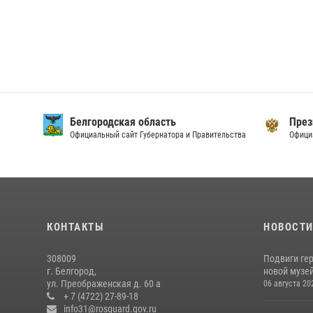
Белгородская область
През
Официальный сайт Губернатора и Правительства
Офици
КОНТАКТЫ
НОВОСТ
308009
Подвиги ге
г. Белгород,
новой музей
ул. Преображенская д. 60 а
06 августа 20
+ 7 (4722) 27-89-18
info31@rosguard.gov.ru