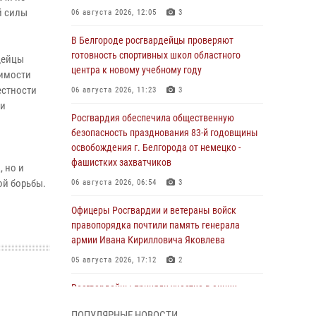
й силы
06 августа 2026, 12:05
3
В Белгороде росгвардейцы проверяют
готовность спортивных школ областного
дейцы
центра к новому учебному году
димости
естности
06 августа 2026, 11:23
3
 и
Росгвардия обеспечила общественную
безопасность празднования 83-й годовщины
освобождения г. Белгорода от немецко -
фашистких захватчиков
 но и
ой борьбы.
06 августа 2026, 06:54
3
Офицеры Росгвардии и ветераны войск
правопорядка почтили память генерала
армии Ивана Кирилловича Яковлева
05 августа 2026, 17:12
2
Росгвардейцы приняли участие в акции
«Волна памяти», посвящённой 83‑й
ПОПУЛЯРНЫЕ НОВОСТИ