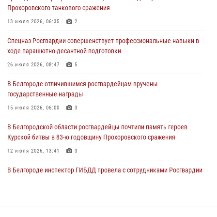
03 августа 2026, 08:07
5
Прохоровского танкового сражения
«Росгвардия. Вехи истории»: специальные моторизованные части
13 июля 2026, 06:35
2
внутренних войск в послевоенные десятилетия (видео)
Спецназ Росгвардии совершенствует профессиональные навыки в
02 августа 2026, 07:10
1
ходе парашютно-десантной подготовки
Росгвардейцы оказали помощь пострадавшему в результате атаки
26 июля 2026, 08:47
5
FPV-дрона ВСУ в Белгородской области
В Белгороде отличившимся росгвардейцам вручены
01 августа 2026, 16:43
государственные награды
15 июля 2026, 06:00
3
В Белгородской области росгвардейцы почтили память героев
Курской битвы в 83-ю годовщину Прохоровского сражения
12 июля 2026, 13:41
3
В Белгороде инспектор ГИБДД провела с сотрудниками Росгвардии
беседу по профилактике аварийности
09 июля 2026, 10:07
Сотрудник СОБР «Белогор» Росгвардии рассказал о физической