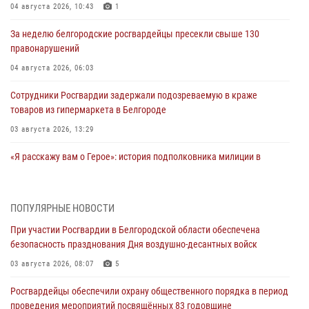
04 августа 2026, 10:43
1
За неделю белгородские росгвардейцы пресекли свыше 130
правонарушений
04 августа 2026, 06:03
Сотрудники Росгвардии задержали подозреваемую в краже
товаров из гипермаркета в Белгороде
03 августа 2026, 13:29
«Я расскажу вам о Герое»: история подполковника милиции в
отставке Виктора Хайрулика (видео)
03 августа 2026, 10:37
1
ПОПУЛЯРНЫЕ НОВОСТИ
Росгвардейцы провели занятия с участницами военно-исторических
При участии Росгвардии в Белгородской области обеспечена
сборов «Армата» в Белгородской области
безопасность празднования Дня воздушно-десантных войск
03 августа 2026, 10:12
1
03 августа 2026, 08:07
5
При участии Росгвардии в Белгородской области обеспечена
Росгвардейцы обеспечили охрану общественного порядка в период
безопасность празднования Дня воздушно-десантных войск
проведения мероприятий посвящённых 83 годовщине