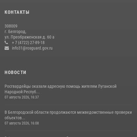
В Белгороде росгвардейцы приняли участие в круглом столе с
представителем Российского общества «Знание»
КОНТАКТЫ
17 июля 2026, 07:10
308009
Белгородские росгвардейцы задержали рецидивиста за попытку
г. Белгород,
кражи из магазина
ул. Преображенская д. 60 а
+ 7 (4722) 27-89-18
14 июля 2026, 07:13
info31@rosguard.gov.ru
НОВОСТИ
Росгвардейцы оказали адресную помощь жителям Луганской
Народной Респуб...
07 августа 2026, 16:37
В Белгородской области продолжаются межведомственные проверки
объектов...
07 августа 2026, 16:08