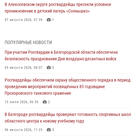
В Алексеевском округе росгвардейцы пресекли условное
проникновение в детский лагерь «Солнышко»
07 августа 2026, 07:39
1
Белгородским радиослушателям рассказали о роли физической
культуры в жизни росгвардейцев
ПОПУЛЯРНЫЕ НОВОСТИ
07 августа 2026, 06:19
При участии Росгвардии в Белгородской области обеспечена
безопасность празднования Дня воздушно-десантных войск
Подвиги героев‑росгвардейцев увековечили в новой музейной
экспозиции белгородского музея‑диорамы «Курская битва.
03 августа 2026, 08:07
5
Белгородское направление»
Росгвардейцы обеспечили охрану общественного порядка в период
06 августа 2026, 12:05
3
проведения мероприятий посвящённых 83 годовщине
Прохоровского танкового сражения
В Белгороде росгвардейцы проверяют готовность спортивных школ
областного центра к новому учебному году
13 июля 2026, 06:35
2
06 августа 2026, 11:23
3
В Белгороде росгвардейцы проверяют готовность спортивных школ
областного центра к новому учебному году
Росгвардия обеспечила общественную безопасность празднования
83-й годовщины освобождения г. Белгорода от немецко -
06 августа 2026, 11:23
3
фашистких захватчиков