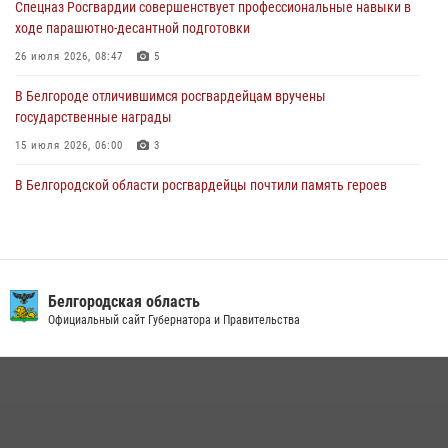
Спецназ Росгвардии совершенствует профессиональные навыки в
06 августа 2026, 06:54
3
ходе парашютно-десантной подготовки
Офицеры Росгвардии и ветераны войск правопорядка почтили
26 июля 2026, 08:47
5
память генерала армии Ивана Кирилловича Яковлева
В Белгороде отличившимся росгвардейцам вручены
05 августа 2026, 17:12
2
государственные награды
15 июля 2026, 06:00
3
В Белгородской области росгвардейцы почтили память героев
Курской битвы в 83-ю годовщину Прохоровского сражения
12 июля 2026, 13:41
3
В Белгороде инспектор ГИБДД провела с сотрудниками Росгвардии
беседу по профилактике аварийности
Белгородская область
Официальный сайт Губернатора и Правительства
09 июля 2026, 10:07
Сотрудник СОБР «Белогор» Росгвардии рассказал о физической
подготовке спецподразделения в эфире радио «России - Белгород»
22 июля 2026, 14:36