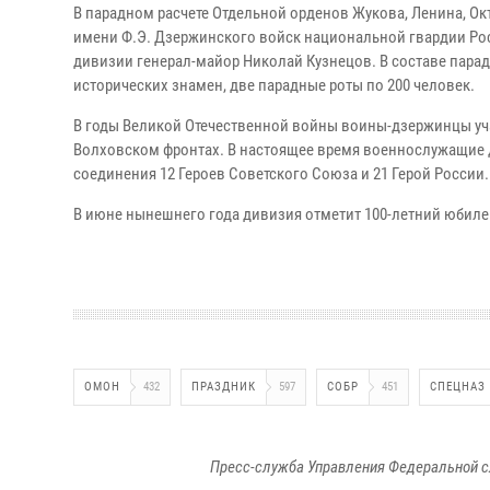
В парадном расчете Отдельной орденов Жукова, Ленина, 
имени Ф.Э. Дзержинского войск национальной гвардии Ро
дивизии генерал-майор Николай Кузнецов. В составе парадн
исторических знамен, две парадные роты по 200 человек.
В годы Великой Отечественной войны воины-дзержинцы уча
Волховском фронтах. В настоящее время военнослужащие
соединения 12 Героев Советского Союза и 21 Герой России.
В июне нынешнего года дивизия отметит 100-летний юбилей
ОМОН
432
ПРАЗДНИК
597
СОБР
451
СПЕЦНАЗ
Пресс-служба Управления Федеральной с