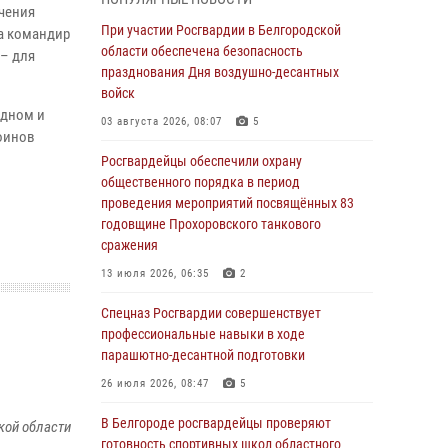
пресекли условное проникновение в детский
чения
лагерь «Солнышко»
При участии Росгвардии в Белгородской
а командир
области обеспечена безопасность
07 августа 2026, 07:39
1
 – для
празднования Дня воздушно-десантных
Белгородским радиослушателям рассказали
войск
о роли физической культуры в жизни
адном и
03 августа 2026, 08:07
5
росгвардейцев
оинов
Росгвардейцы обеспечили охрану
07 августа 2026, 06:19
общественного порядка в период
Подвиги героев‑росгвардейцев увековечили
проведения мероприятий посвящённых 83
в новой музейной экспозиции белгородского
годовщине Прохоровского танкового
музея‑диорамы «Курская битва.
сражения
Белгородское направление»
13 июля 2026, 06:35
2
06 августа 2026, 12:05
3
Спецназ Росгвардии совершенствует
В Белгороде росгвардейцы проверяют
профессиональные навыки в ходе
готовность спортивных школ областного
парашютно-десантной подготовки
центра к новому учебному году
26 июля 2026, 08:47
5
06 августа 2026, 11:23
3
В Белгороде росгвардейцы проверяют
кой области
Росгвардия обеспечила общественную
готовность спортивных школ областного