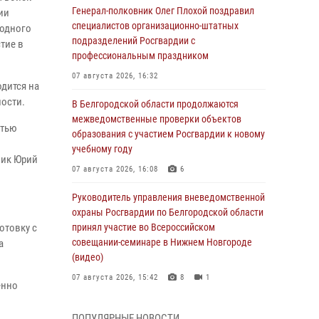
Генерал-полковник Олег Плохой поздравил
ии
специалистов организационно-штатных
водного
подразделений Росгвардии с
тие в
профессиональным праздником
07 августа 2026, 16:32
дится на
ости.
В Белгородской области продолжаются
межведомственные проверки объектов
стью
образования с участием Росгвардии к новому
учебному году
ник Юрий
07 августа 2026, 16:08
6
Руководитель управления вневедомственной
охраны Росгвардии по Белгородской области
отовку с
принял участие во Всероссийском
совещании-семинаре в Нижнем Новгороде
а
(видео)
07 августа 2026, 15:42
8
1
енно
В Алексеевском округе росгвардейцы
ПОПУЛЯРНЫЕ НОВОСТИ