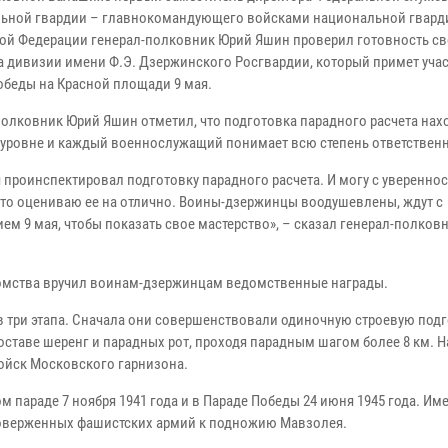
ьной гвардии – главнокомандующего войсками национальной гвард
ой Федерации генерал-полковник Юрий Яшин проверил готовность с
а дивизии имени Ф.Э. Дзержинского Росгвардии, который примет учас
обеды на Красной площади 9 мая.
полковник Юрий Яшин отметил, что подготовка парадного расчета нахо
уровне и каждый военнослужащий понимает всю степень ответственн
я проинспектировал подготовку парадного расчета. И могу с уверенно
 что оцениваю ее на отлично. Воины-дзержинцы воодушевлены, ждут с
ем 9 мая, чтобы показать свое мастерство», – сказал генерал-полков
омства вручил воинам-дзержинцам ведомственные награды.
 три этапа. Сначала они совершенствовали одиночную строевую подг
оставе шеренг и парадных рот, проходя парадным шагом более 8 км. Н
ойск Московского гарнизона.
 параде 7 ноября 1941 года и в Параде Победы 24 июня 1945 года. Им
оверженных фашистских армий к подножию Мавзолея.