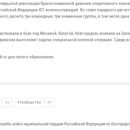
Октябрьской революции Краснознаменной дивизии оперативного назна
ссийской Федерации 421 военнослужащий. Во главе парадного расчет
ого расчета три командные, три знаменные группы, в том числе одна
ствовали в боях под Москвой, Калугой, Новгородом, воевали на Зап
 дивизии выполняют задачи специальной военной операции. Среди в
 со дня своего образования.
413
РУКОВОДСТВО
491
лужбы войск национальной гвардии Российской Федерации по Белгородс