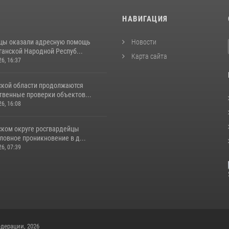
И
НАВИГАЦИЯ
цы оказали адресную помощь
Новости
ганской Народной Респуб...
Карта сайта
26, 16:37
ской области продолжаются
венные проверки объектов...
26, 16:08
ском округе росгвардейцы
ловное проникновение в д...
26, 07:39
дерации, 2026