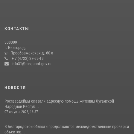
22 июля 2026, 14:36
В Белгороде росгвардейцы приняли участие в круглом столе с
представителем Российского общества «Знание»
КОНТАКТЫ
17 июля 2026, 07:10
308009
Белгородские росгвардейцы задержали рецидивиста за попытку
г. Белгород,
кражи из магазина
ул. Преображенская д. 60 а
+ 7 (4722) 27-89-18
14 июля 2026, 07:13
info31@rosguard.gov.ru
НОВОСТИ
Росгвардейцы оказали адресную помощь жителям Луганской
Народной Респуб...
07 августа 2026, 16:37
В Белгородской области продолжаются межведомственные проверки
объектов...