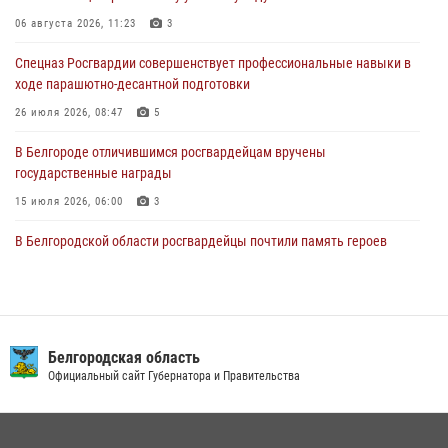
83-й годовщины освобождения г. Белгорода от немецко -
06 августа 2026, 11:23
3
фашистких захватчиков
Спецназ Росгвардии совершенствует профессиональные навыки в
06 августа 2026, 06:54
3
ходе парашютно-десантной подготовки
Офицеры Росгвардии и ветераны войск правопорядка почтили
26 июля 2026, 08:47
5
память генерала армии Ивана Кирилловича Яковлева
В Белгороде отличившимся росгвардейцам вручены
05 августа 2026, 17:12
2
государственные награды
15 июля 2026, 06:00
3
В Белгородской области росгвардейцы почтили память героев
Курской битвы в 83-ю годовщину Прохоровского сражения
12 июля 2026, 13:41
3
В Белгороде инспектор ГИБДД провела с сотрудниками Росгвардии
беседу по профилактике аварийности
Белгородская область
Официальный сайт Губернатора и Правительства
09 июля 2026, 10:07
Сотрудник СОБР «Белогор» Росгвардии рассказал о физической
подготовке спецподразделения в эфире радио «России - Белгород»