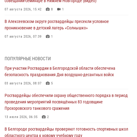
совещании-семинаре в Нижнем Новгороде (видео)
07 августа 2026, 15:42
8
1
В Алексеевском округе росгвардейцы пресекли условное
проникновение в детский лагерь «Солнышко»
07 августа 2026, 07:39
1
Белгородским радиослушателям рассказали о роли физической
культуры в жизни росгвардейцев
ПОПУЛЯРНЫЕ НОВОСТИ
07 августа 2026, 06:19
При участии Росгвардии в Белгородской области обеспечена
безопасность празднования Дня воздушно-десантных войск
Подвиги героев‑росгвардейцев увековечили в новой музейной
экспозиции белгородского музея‑диорамы «Курская битва.
03 августа 2026, 08:07
5
Белгородское направление»
Росгвардейцы обеспечили охрану общественного порядка в период
06 августа 2026, 12:05
3
проведения мероприятий посвящённых 83 годовщине
Прохоровского танкового сражения
В Белгороде росгвардейцы проверяют готовность спортивных школ
областного центра к новому учебному году
13 июля 2026, 06:35
2
06 августа 2026, 11:23
3
В Белгороде росгвардейцы проверяют готовность спортивных школ
областного центра к новому учебному году
Росгвардия обеспечила общественную безопасность празднования