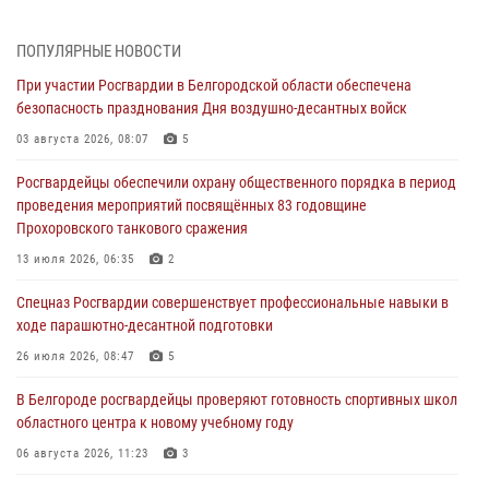
Белгородским радиослушателям рассказали о роли физической
культуры в жизни росгвардейцев
ПОПУЛЯРНЫЕ НОВОСТИ
07 августа 2026, 06:19
При участии Росгвардии в Белгородской области обеспечена
безопасность празднования Дня воздушно-десантных войск
Подвиги героев‑росгвардейцев увековечили в новой музейной
экспозиции белгородского музея‑диорамы «Курская битва.
03 августа 2026, 08:07
5
Белгородское направление»
Росгвардейцы обеспечили охрану общественного порядка в период
06 августа 2026, 12:05
3
проведения мероприятий посвящённых 83 годовщине
Прохоровского танкового сражения
В Белгороде росгвардейцы проверяют готовность спортивных школ
областного центра к новому учебному году
13 июля 2026, 06:35
2
06 августа 2026, 11:23
3
Спецназ Росгвардии совершенствует профессиональные навыки в
ходе парашютно-десантной подготовки
Росгвардия обеспечила общественную безопасность празднования
83-й годовщины освобождения г. Белгорода от немецко -
26 июля 2026, 08:47
5
фашистких захватчиков
В Белгороде росгвардейцы проверяют готовность спортивных школ
06 августа 2026, 06:54
3
областного центра к новому учебному году
Офицеры Росгвардии и ветераны войск правопорядка почтили
06 августа 2026, 11:23
3
память генерала армии Ивана Кирилловича Яковлева