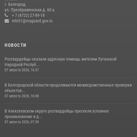
Белгородские росгвардейцы задержали рецидивиста за попытку
г. Белгород,
кражи из магазина
ул. Преображенская д. 60 а
+ 7 (4722) 27-89-18
14 июля 2026, 07:13
info31@rosguard.gov.ru
НОВОСТИ
Росгвардейцы оказали адресную помощь жителям Луганской
Народной Респуб...
07 августа 2026, 16:37
В Белгородской области продолжаются межведомственные проверки
объектов...
07 августа 2026, 16:08
В Алексеевском округе росгвардейцы пресекли условное
проникновение в д...
07 августа 2026, 07:39