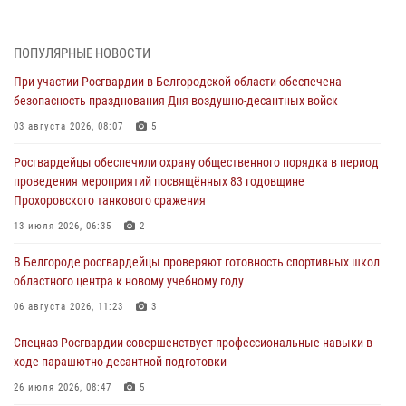
Белгородским радиослушателям рассказали о роли физической
культуры в жизни росгвардейцев
ПОПУЛЯРНЫЕ НОВОСТИ
07 августа 2026, 06:19
При участии Росгвардии в Белгородской области обеспечена
безопасность празднования Дня воздушно-десантных войск
Подвиги героев‑росгвардейцев увековечили в новой музейной
экспозиции белгородского музея‑диорамы «Курская битва.
03 августа 2026, 08:07
5
Белгородское направление»
Росгвардейцы обеспечили охрану общественного порядка в период
06 августа 2026, 12:05
3
проведения мероприятий посвящённых 83 годовщине
Прохоровского танкового сражения
В Белгороде росгвардейцы проверяют готовность спортивных школ
областного центра к новому учебному году
13 июля 2026, 06:35
2
06 августа 2026, 11:23
3
В Белгороде росгвардейцы проверяют готовность спортивных школ
областного центра к новому учебному году
Росгвардия обеспечила общественную безопасность празднования
83-й годовщины освобождения г. Белгорода от немецко -
06 августа 2026, 11:23
3
фашистких захватчиков
Спецназ Росгвардии совершенствует профессиональные навыки в
06 августа 2026, 06:54
3
ходе парашютно-десантной подготовки
Офицеры Росгвардии и ветераны войск правопорядка почтили
26 июля 2026, 08:47
5
память генерала армии Ивана Кирилловича Яковлева