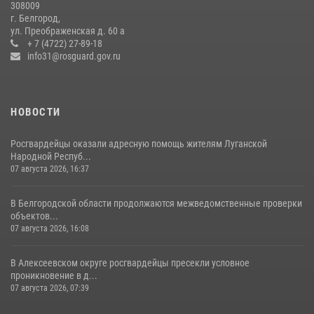
308009
В Белгороде росгвардейцы приняли участие в круглом столе с
г. Белгород,
представителем Российского общества «Знание»
ул. Преображенская д. 60 а
+ 7 (4722) 27-89-18
17 июля 2026, 07:10
info31@rosguard.gov.ru
НОВОСТИ
Росгвардейцы оказали адресную помощь жителям Луганской
Народной Респуб...
07 августа 2026, 16:37
В Белгородской области продолжаются межведомственные проверки
объектов...
07 августа 2026, 16:08
В Алексеевском округе росгвардейцы пресекли условное
проникновение в д...
07 августа 2026, 07:39