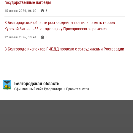
государственные награды
15 июля 2026, 06:00
3
В Белгородской области росгвардейцы почтили память героев
Курской битвы в 83-ю годовщину Прохоровского сражения
12 июля 2026, 13:41
3
В Белгороде инспектор ГИБДД провела с сотрудниками Росгвардии
беседу по профилактике аварийности
09 июля 2026, 10:07
Сотрудник СОБР «Белогор» Росгвардии рассказал о физической
подготовке спецподразделения в эфире радио «России - Белгород»
Белгородская область
Официальный сайт Губернатора и Правительства
22 июля 2026, 14:36
В Белгороде росгвардейцы приняли участие в круглом столе с
представителем Российского общества «Знание»
17 июля 2026, 07:10
Белгородский росгвардеец стал победителем юбилейного