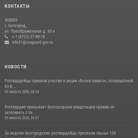
чемпионата войск национальной гвардии Российской Федерации по
КОНТАКТЫ
боксу
07 июля 2026, 16:59
308009
г. Белгород,
Росгвардейцы провели урок безопасности для воспитанников
ул. Преображенская д. 60 а
Старооскольского военно-патриотического клуба
+ 7 (4722) 27-89-18
info31@rosguard.gov.ru
10 июля 2026, 06:30
НОВОСТИ
Росгвардейцы приняли участие в акции «Волна памяти», посвящённой
83‑й ...
05 августа 2026, 08:34
Росгвардия призывает белгородских владельцев оружия не
затягивать с пе...
05 августа 2026, 05:01
За неделю белгородские росгвардейцы пресекли свыше 130