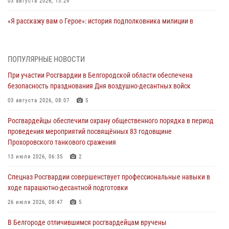
03 августа 2026, 13:29
«Я расскажу вам о Герое»: история подполковника милиции в
отставке Виктора Хайрулика (видео)
03 августа 2026, 10:37
1
ПОПУЛЯРНЫЕ НОВОСТИ
Росгвардейцы провели занятия с участницами военно-исторических
При участии Росгвардии в Белгородской области обеспечена
сборов «Армата» в Белгородской области
безопасность празднования Дня воздушно-десантных войск
03 августа 2026, 10:12
1
03 августа 2026, 08:07
5
При участии Росгвардии в Белгородской области обеспечена
Росгвардейцы обеспечили охрану общественного порядка в период
безопасность празднования Дня воздушно-десантных войск
проведения мероприятий посвящённых 83 годовщине
03 августа 2026, 08:07
5
Прохоровского танкового сражения
«Росгвардия. Вехи истории»: специальные моторизованные части
13 июля 2026, 06:35
2
внутренних войск в послевоенные десятилетия (видео)
Спецназ Росгвардии совершенствует профессиональные навыки в
02 августа 2026, 07:10
1
ходе парашютно-десантной подготовки
Росгвардейцы оказали помощь пострадавшему в результате атаки
26 июля 2026, 08:47
5
FPV-дрона ВСУ в Белгородской области
В Белгороде отличившимся росгвардейцам вручены
01 августа 2026, 16:43