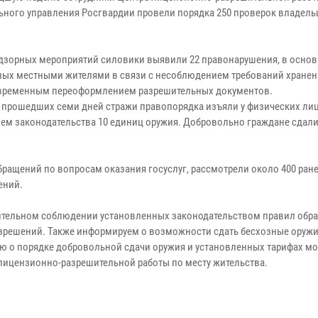
ьного управления Росгвардии провели порядка 250 проверок владель
адзорных мероприятий силовики выявили 22 правонарушения, в осно
ых местными жителями в связи с несоблюдением требований хранен
временным переоформлением разрешительных документов.
е прошедших семи дней стражи правопорядка изъяли у физических лиц
ем законодательства 10 единиц оружия. Добровольно граждане сдал
обращений по вопросам оказания госуслуг, рассмотрели около 400 ран
шений.
ительном соблюдении установленных законодательством правил обр
азрешений. Также информируем о возможности сдать бесхозные оружи
 о порядке добровольной сдачи оружия и установленных тарифах м
 лицензионно-разрешительной работы по месту жительства.