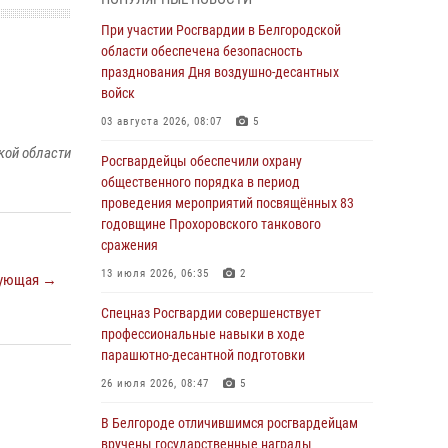
годовщине освобождения Белгорода от
немецко ‑фашистских захватчиков
При участии Росгвардии в Белгородской
области обеспечена безопасность
05 августа 2026, 08:34
4
празднования Дня воздушно-десантных
Росгвардия призывает белгородских
войск
владельцев оружия не затягивать с
03 августа 2026, 08:07
5
перерегистрацией
кой области
Росгвардейцы обеспечили охрану
05 августа 2026, 05:01
общественного порядка в период
Росгвардейцы спасли раненого при атаке
проведения мероприятий посвящённых 83
FPV-дрона ВСУ жителя белгородского
годовщине Прохоровского танкового
приграничья
сражения
04 августа 2026, 10:43
1
13 июля 2026, 06:35
2
ующая →
За неделю белгородские росгвардейцы
Спецназ Росгвардии совершенствует
пресекли свыше 130 правонарушений
профессиональные навыки в ходе
парашютно-десантной подготовки
04 августа 2026, 06:03
26 июля 2026, 08:47
5
Сотрудники Росгвардии задержали
подозреваемую в краже товаров из
В Белгороде отличившимся росгвардейцам
гипермаркета в Белгороде
вручены государственные награды