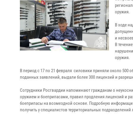
регионал
оружия.
В ходе н
допущенн
и несвое
В течени
нарушени
оружия.
В период с 17 по 21 февраля силовики приняли около 500 
поданных заявлений, выдали более 300 лицензий и разре
Сотрудники Росгвардии напоминают гражданам о неукосн
оружием и боеприпасами, правил продления лицензий и р
боеприпасы на возмездной основе. Подробную информацию
получить у специалистов территориальных подразделений