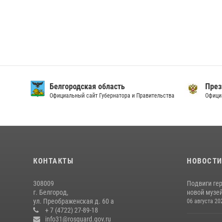
Белгородская область
През
Официальный сайт Губернатора и Правительства
Офици
КОНТАКТЫ
НОВОСТ
308009
Подвиги ге
г. Белгород,
новой музей
ул. Преображенская д. 60 а
06 августа 20
+ 7 (4722) 27-89-18
info31@rosguard.gov.ru