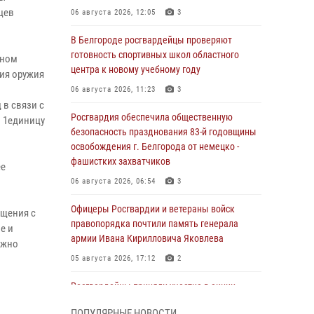
цев
06 августа 2026, 12:05
3
В Белгороде росгвардейцы проверяют
готовность спортивных школ областного
вном
центра к новому учебному году
ия оружия
06 августа 2026, 11:23
3
 в связи с
Росгвардия обеспечила общественную
и 1единицу
безопасность празднования 83-й годовщины
освобождения г. Белгорода от немецко -
фашистких захватчиков
ее
06 августа 2026, 06:54
3
Офицеры Росгвардии и ветераны войск
ащения с
правопорядка почтили память генерала
е и
армии Ивана Кирилловича Яковлева
ожно
05 августа 2026, 17:12
2
Росгвардейцы приняли участие в акции
«Волна памяти», посвящённой 83‑й
ПОПУЛЯРНЫЕ НОВОСТИ