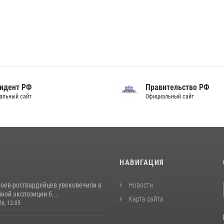
идент РФ
Правительство РФ
альный сайт
Официальный сайт
И
НАВИГАЦИЯ
роев‑росгвардейцев увековечили в
Новости
ной экспозиции б...
Карта сайта
26, 12:05