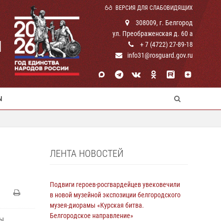
ВЕРСИЯ ДЛЯ СЛАБОВИДЯЩИХ
308009, г. Белгород
ул. Преображенская д. 60 а
И
+ 7 (4722) 27-89-18
info31@rosguard.gov.ru
Ы
ЛЕНТА НОВОСТЕЙ
Подвиги героев‑росгвардейцев увековечили
в новой музейной экспозиции белгородского
музея‑диорамы «Курская битва.
Белгородское направление»
ты