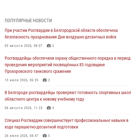
Белгородским радиослушателям рассказали о роли физической
культуры в жизни росгвардейцев
ПОПУЛЯРНЫЕ НОВОСТИ
07 августа 2026, 06:19
При участии Росгвардии в Белгородской области обеспечена
безопасность празднования Дня воздушно-десантных войск
Подвиги героев‑росгвардейцев увековечили в новой музейной
экспозиции белгородского музея‑диорамы «Курская битва.
03 августа 2026, 08:07
5
Белгородское направление»
Росгвардейцы обеспечили охрану общественного порядка в период
06 августа 2026, 12:05
3
проведения мероприятий посвящённых 83 годовщине
Прохоровского танкового сражения
В Белгороде росгвардейцы проверяют готовность спортивных школ
областного центра к новому учебному году
13 июля 2026, 06:35
2
06 августа 2026, 11:23
3
В Белгороде росгвардейцы проверяют готовность спортивных школ
областного центра к новому учебному году
Росгвардия обеспечила общественную безопасность празднования
83-й годовщины освобождения г. Белгорода от немецко -
06 августа 2026, 11:23
3
фашистких захватчиков
Спецназ Росгвардии совершенствует профессиональные навыки в
06 августа 2026, 06:54
3
ходе парашютно-десантной подготовки
Офицеры Росгвардии и ветераны войск правопорядка почтили
26 июля 2026, 08:47
5