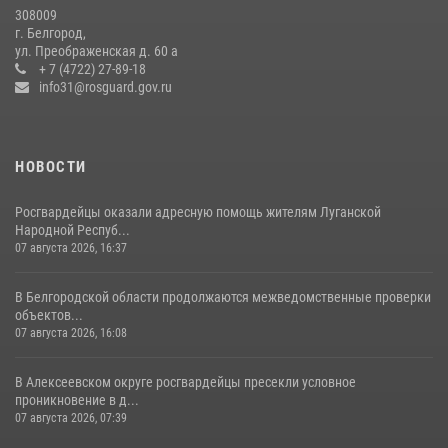
308009
Белгородские росгвардейцы задержали рецидивиста за попытку
г. Белгород,
кражи из магазина
ул. Преображенская д. 60 а
+ 7 (4722) 27-89-18
14 июля 2026, 07:13
info31@rosguard.gov.ru
НОВОСТИ
Росгвардейцы оказали адресную помощь жителям Луганской
Народной Респуб...
07 августа 2026, 16:37
В Белгородской области продолжаются межведомственные проверки
объектов...
07 августа 2026, 16:08
В Алексеевском округе росгвардейцы пресекли условное
проникновение в д...
07 августа 2026, 07:39