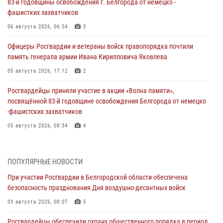
83-й годовщины освобождения г. Белгорода от немецко -
фашистких захватчиков
06 августа 2026, 06:54
3
Офицеры Росгвардии и ветераны войск правопорядка почтили
память генерала армии Ивана Кирилловича Яковлева
05 августа 2026, 17:12
2
Росгвардейцы приняли участие в акции «Волна памяти»,
посвящённой 83‑й годовщине освобождения Белгорода от немецко
‑фашистских захватчиков
05 августа 2026, 08:34
4
Росгвардия призывает белгородских владельцев оружия не
затягивать с перерегистрацией
ПОПУЛЯРНЫЕ НОВОСТИ
05 августа 2026, 05:01
При участии Росгвардии в Белгородской области обеспечена
безопасность празднования Дня воздушно-десантных войск
Росгвардейцы спасли раненого при атаке FPV-дрона ВСУ жителя
белгородского приграничья
03 августа 2026, 08:07
5
04 августа 2026, 10:43
1
Росгвардейцы обеспечили охрану общественного порядка в период