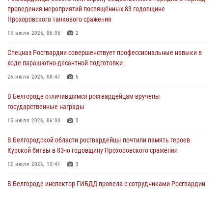
проведения мероприятий посвящённых 83 годовщине
За неделю белгородские росгвардейцы пресекли свыше 130
Прохоровского танкового сражения
правонарушений
13 июля 2026, 06:35
2
04 августа 2026, 06:03
Спецназ Росгвардии совершенствует профессиональные навыки в
Сотрудники Росгвардии задержали подозреваемую в краже
ходе парашютно-десантной подготовки
товаров из гипермаркета в Белгороде
26 июля 2026, 08:47
5
03 августа 2026, 13:29
В Белгороде отличившимся росгвардейцам вручены
«Я расскажу вам о Герое»: история подполковника милиции в
государственные награды
отставке Виктора Хайрулика (видео)
15 июля 2026, 06:00
3
03 августа 2026, 10:37
1
В Белгородской области росгвардейцы почтили память героев
Курской битвы в 83-ю годовщину Прохоровского сражения
12 июля 2026, 13:41
3
В Белгороде инспектор ГИБДД провела с сотрудниками Росгвардии
беседу по профилактике аварийности
09 июля 2026, 10:07