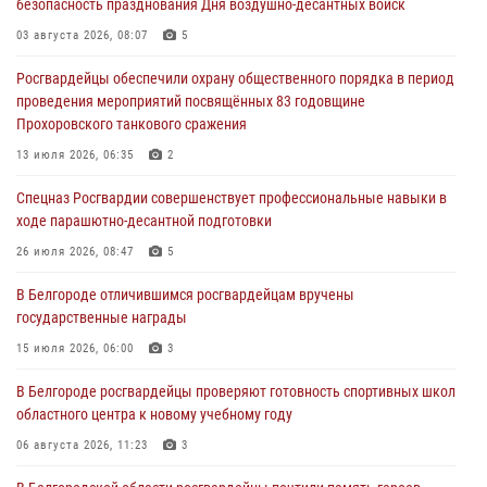
безопасность празднования Дня воздушно-десантных войск
Росгвардия призывает белгородских владельцев оружия не
затягивать с перерегистрацией
03 августа 2026, 08:07
5
05 августа 2026, 05:01
Росгвардейцы обеспечили охрану общественного порядка в период
проведения мероприятий посвящённых 83 годовщине
Росгвардейцы спасли раненого при атаке FPV-дрона ВСУ жителя
Прохоровского танкового сражения
белгородского приграничья
13 июля 2026, 06:35
2
04 августа 2026, 10:43
1
Спецназ Росгвардии совершенствует профессиональные навыки в
За неделю белгородские росгвардейцы пресекли свыше 130
ходе парашютно-десантной подготовки
правонарушений
26 июля 2026, 08:47
5
04 августа 2026, 06:03
В Белгороде отличившимся росгвардейцам вручены
Сотрудники Росгвардии задержали подозреваемую в краже
государственные награды
товаров из гипермаркета в Белгороде
15 июля 2026, 06:00
3
03 августа 2026, 13:29
В Белгороде росгвардейцы проверяют готовность спортивных школ
областного центра к новому учебному году
06 августа 2026, 11:23
3