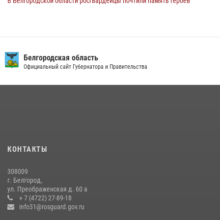
В Белгородской области росгвардейцы почтили память героев
Курской битвы в 83-ю годовщину Прохоровского сражения
12 июля 2026, 13:41
3
В Белгороде инспектор ГИБДД провела с сотрудниками Росгвардии
беседу по профилактике аварийности
Белгородская область
Официальный сайт Губернатора и Правительства
09 июля 2026, 10:07
Сотрудник СОБР «Белогор» Росгвардии рассказал о физической
подготовке спецподразделения в эфире радио «России - Белгород»
22 июля 2026, 14:36
В Белгороде росгвардейцы приняли участие в круглом столе с
представителем Российского общества «Знание»
КОНТАКТЫ
17 июля 2026, 07:10
308009
Белгородский росгвардеец стал победителем юбилейного
г. Белгород,
чемпионата войск национальной гвардии Российской Федерации по
ул. Преображенская д. 60 а
боксу
+ 7 (4722) 27-89-18
info31@rosguard.gov.ru
07 июля 2026, 16:59