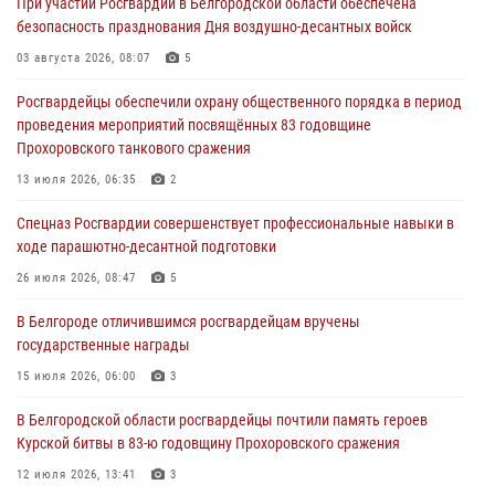
При участии Росгвардии в Белгородской области обеспечена
безопасность празднования Дня воздушно-десантных войск
Росгвардейцы спасли раненого при атаке FPV-дрона ВСУ жителя
белгородского приграничья
03 августа 2026, 08:07
5
04 августа 2026, 10:43
1
Росгвардейцы обеспечили охрану общественного порядка в период
проведения мероприятий посвящённых 83 годовщине
За неделю белгородские росгвардейцы пресекли свыше 130
Прохоровского танкового сражения
правонарушений
13 июля 2026, 06:35
2
04 августа 2026, 06:03
Спецназ Росгвардии совершенствует профессиональные навыки в
Сотрудники Росгвардии задержали подозреваемую в краже
ходе парашютно-десантной подготовки
товаров из гипермаркета в Белгороде
26 июля 2026, 08:47
5
03 августа 2026, 13:29
В Белгороде отличившимся росгвардейцам вручены
«Я расскажу вам о Герое»: история подполковника милиции в
государственные награды
отставке Виктора Хайрулика (видео)
15 июля 2026, 06:00
3
03 августа 2026, 10:37
1
В Белгородской области росгвардейцы почтили память героев
Курской битвы в 83-ю годовщину Прохоровского сражения
12 июля 2026, 13:41
3