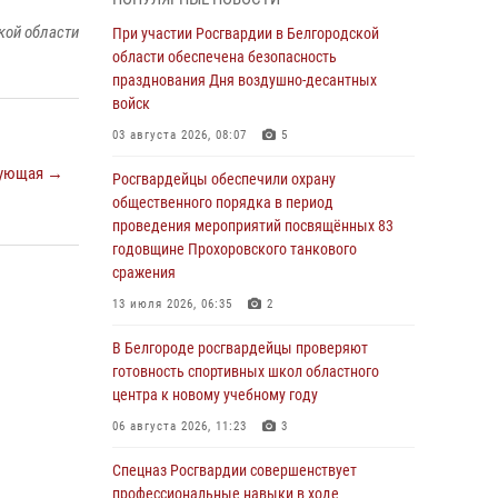
пресекли условное проникновение в детский
лагерь «Солнышко»
кой области
При участии Росгвардии в Белгородской
области обеспечена безопасность
07 августа 2026, 07:39
1
празднования Дня воздушно-десантных
Белгородским радиослушателям рассказали
войск
о роли физической культуры в жизни
03 августа 2026, 08:07
5
росгвардейцев
ующая →
Росгвардейцы обеспечили охрану
07 августа 2026, 06:19
общественного порядка в период
Подвиги героев‑росгвардейцев увековечили
проведения мероприятий посвящённых 83
в новой музейной экспозиции белгородского
годовщине Прохоровского танкового
музея‑диорамы «Курская битва.
сражения
Белгородское направление»
13 июля 2026, 06:35
2
06 августа 2026, 12:05
3
В Белгороде росгвардейцы проверяют
В Белгороде росгвардейцы проверяют
готовность спортивных школ областного
готовность спортивных школ областного
центра к новому учебному году
центра к новому учебному году
06 августа 2026, 11:23
3
06 августа 2026, 11:23
3
Спецназ Росгвардии совершенствует
Росгвардия обеспечила общественную
профессиональные навыки в ходе