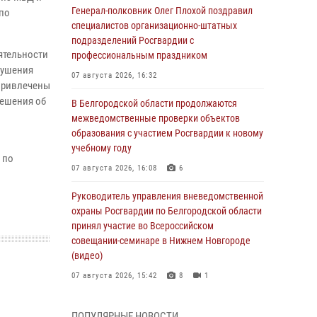
Генерал-полковник Олег Плохой поздравил
по
специалистов организационно-штатных
подразделений Росгвардии с
ятельности
профессиональным праздником
рушения
07 августа 2026, 16:32
привлечены
решения об
В Белгородской области продолжаются
межведомственные проверки объектов
образования с участием Росгвардии к новому
учебному году
 по
07 августа 2026, 16:08
6
Руководитель управления вневедомственной
охраны Росгвардии по Белгородской области
принял участие во Всероссийском
совещании-семинаре в Нижнем Новгороде
(видео)
07 августа 2026, 15:42
8
1
В Алексеевском округе росгвардейцы
ПОПУЛЯРНЫЕ НОВОСТИ