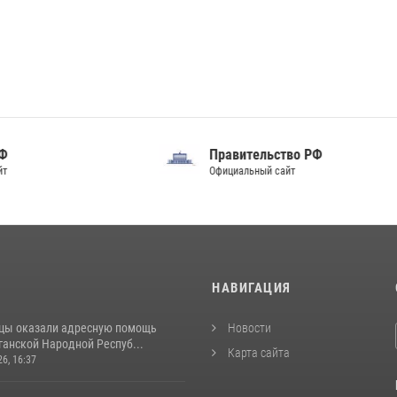
авительство РФ
Совет Федерации
ициальный сайт
Федерального Собрания РФ
И
НАВИГАЦИЯ
цы оказали адресную помощь
Новости
ганской Народной Респуб...
Карта сайта
26, 16:37