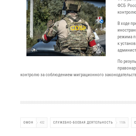
ФСБ Росс
контролю
В ходе п
иностран
режима п
к устано
админист
По резул
правонар
контролю за соблюдением миграционного законодательств
ОМОН
432
СЛУЖЕБНО-БОЕВАЯ ДЕЯТЕЛЬНОСТЬ
1106