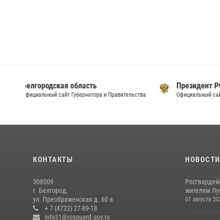
Президент РФ
Пр
тельства
Официальный сайт
Оф
КОНТАКТЫ
НОВОСТ
308009
Росгвардей
г. Белгород,
жителям Лу
ул. Преображенская д. 60 а
07 августа 20
+ 7 (4722) 27-89-18
info31@rosguard.gov.ru