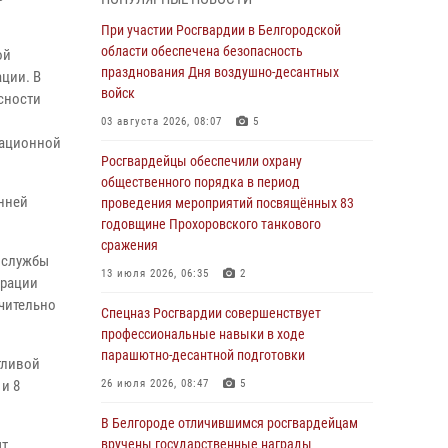
годовщине освобождения Белгорода от
немецко ‑фашистских захватчиков
При участии Росгвардии в Белгородской
области обеспечена безопасность
05 августа 2026, 08:34
4
ой
празднования Дня воздушно-десантных
ции. В
Росгвардия призывает белгородских
войск
сности
владельцев оружия не затягивать с
03 августа 2026, 08:07
5
перерегистрацией
мационной
Росгвардейцы обеспечили охрану
05 августа 2026, 05:01
общественного порядка в период
онней
Росгвардейцы спасли раненого при атаке
проведения мероприятий посвящённых 83
FPV-дрона ВСУ жителя белгородского
годовщине Прохоровского танкового
приграничья
сражения
 службы
04 августа 2026, 10:43
1
13 июля 2026, 06:35
2
ерации
чительно
За неделю белгородские росгвардейцы
Спецназ Росгвардии совершенствует
пресекли свыше 130 правонарушений
профессиональные навыки в ходе
парашютно-десантной подготовки
04 августа 2026, 06:03
тливой
и 8
26 июля 2026, 08:47
5
Сотрудники Росгвардии задержали
подозреваемую в краже товаров из
В Белгороде отличившимся росгвардейцам
гипермаркета в Белгороде
ыт
вручены государственные награды