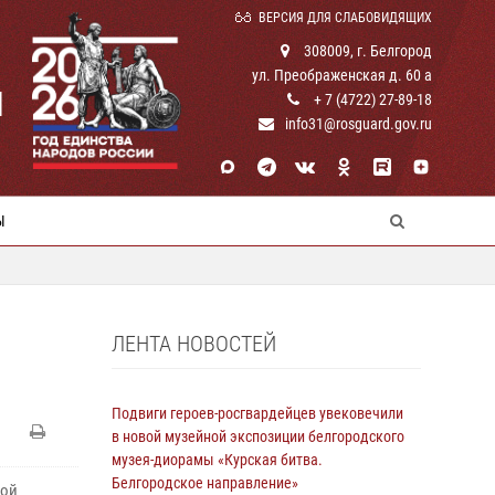
ВЕРСИЯ ДЛЯ СЛАБОВИДЯЩИХ
308009, г. Белгород
ул. Преображенская д. 60 а
И
+ 7 (4722) 27-89-18
info31@rosguard.gov.ru
Ы
ЛЕНТА НОВОСТЕЙ
Подвиги героев‑росгвардейцев увековечили
в новой музейной экспозиции белгородского
музея‑диорамы «Курская битва.
Белгородское направление»
кой