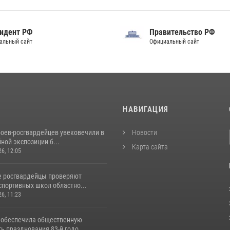
идент РФ
Правительство РФ
альный сайт
Официальный сайт
И
НАВИГАЦИЯ
роев‑росгвардейцев увековечили в
Новости
ной экспозиции б...
Карта сайта
26, 12:05
е росгвардейцы проверяют
спортивных школ областно...
26, 11:23
 обеспечила общественную
ь празднования 83-й годо...