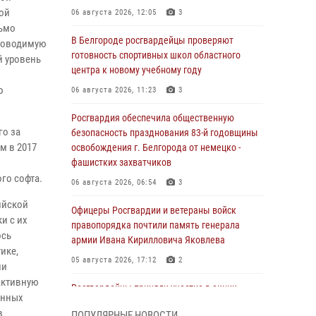
ой
06 августа 2026, 12:05
3
сьмо
В Белгороде росгвардейцы проверяют
проводимую
готовность спортивных школ областного
й уровень
центра к новому учебному году
ю
06 августа 2026, 11:23
3
Росгвардия обеспечила общественную
го за
безопасность празднования 83-й годовщины
м в 2017
освобождения г. Белгорода от немецко -
фашистких захватчиков
го софта.
06 августа 2026, 06:54
3
ийской
Офицеры Росгвардии и ветераны войск
и с их
правопорядка почтили память генерала
ось
армии Ивана Кирилловича Яковлева
ике,
05 августа 2026, 17:12
2
ии
активную
Росгвардейцы приняли участие в акции
енных
«Волна памяти», посвящённой 83‑й
в
ПОПУЛЯРНЫЕ НОВОСТИ