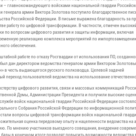
и – главнокомандующего войсками национальной гвардии Российск
и генерала армии Виктора Золотова поступило благодарственное пи
ьства Российской Федерации. В письме выражена благодарность за 
тве работу по цифровой трансформации. В частности, отмечен высоки
ки по вопросам цифрового развития и защиты информации, включая
ременную реализацию комплекса мероприятий по импортозамещени
ного обеспечения.
сштабной работе по отказу Росгвардии от использования ПО, созданно
 был дан директором ведомства генералом армии Виктором Золотовы
н» в честь выдающегося русского полководца. Целевой задачей
 переход пользователей ведомства на использование отечественно
истерству цифрового развития, связи и массовых коммуникаций Росс
ственной Думы, Администрации Президента и получили высокие оценк
й службе войск национальной гвардии Российской Федерации состоял
рального Собрания Российской Федерации по информационной полит
 стали вопросы цифровой трансформации войск национальной гвард
ложительная оценка передовому опыту и нацеленности ведомства на 
ию. По мнению участников выездного совещания, внедрение соврем
й базы в конечном итоге позволят повысить возможности ведомства 