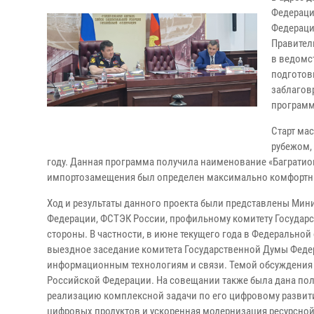
Федераци
Федераци
Правител
в ведомс
подготов
заблагов
программ
Старт ма
рубежом,
году. Данная программа получила наименование «Багратио
импортозамещения был определен максимально комфортный
Ход и результаты данного проекта были представлены Мин
Федерации, ФСТЭК России, профильному комитету Государ
стороны. В частности, в июне текущего года в Федерально
выездное заседание комитета Государственной Думы Феде
информационным технологиям и связи. Темой обсуждения
Российской Федерации. На совещании также была дана по
реализацию комплексной задачи по его цифровому развит
цифровых продуктов и ускоренная модернизация ресурсно