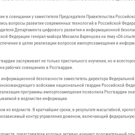
тие в совещании у заместителя Председателя Правительства Российск
ись вопросы развития современных технологий в Российской Федера
водителя Департамента цифрового развития и информационной безопа
кой Федерации генерал-майора Михаила Варенцова на тему «Об опыте
еспечение в целях реализации вопросов импортозамещения и инфор
гвардии заслуживает не только пристального изучения, но и всестор
на рабочих совещаниях в Росгвардии.
и информационной безопасности заместитель директора Федеральной
авнокомандующего войсками национальной гвардии Российской Фед
 реализация программы импортозамещения позволила Росгвардии зна
тываемой в ведомстве информации.
ом из ведомств. В кратчайшие сроки, в результате масштабной, кропо
онезависимый контур управления доменом, включающий федеральную 
ведомств, представители которых активно изучают положительный оп