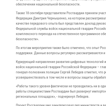
обеспечении национальной безопасности.
Также 18 сентября представители Росгвардии приняли учас
Федерации Дмитрия Чернышенко, на котором рассматривал
качестве передового опыта был представлен доклад руко
Федеральной службы войск национальной гвардии Российс
комплексного перехода на отечественное программное об
безопасности».
По итогам мероприятия также было отмечено, что опыт Рос
поддержки. Данные вопросы регулярно рассматриваются и 
Курирующий направление развития цифровых технологий 
войск национальной гвардии Российской Федерации – гл
генерал-полковник полиции Сергей Лебедев отметил, что
усовершенствовать в том числе и вопросы защиты обраба
«Работы такого уровня фактически не проводились ни в одн
работы специалистами Росгвардии был развернут импорт
региональных площадок», - подчеркнул Лебедев.
Проект Росгвардии уже заинтересовал ряд министерств и 