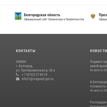
Белгородская область
През
Официальный сайт Губернатора и Правительства
Офици
КОНТАКТЫ
НОВОСТ
308009
Подвиги ге
г. Белгород,
новой музей
ул. Преображенская д. 60 а
06 августа 20
+ 7 (4722) 27-89-18
info31@rosguard.gov.ru
В Белгород
готовность 
06 августа 20
Росгвардия
безопасност