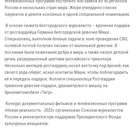
телевизионных программ поступило 406 заявок из 56 регионов
России и нескольких стран мира. Жюри утвердило список
лауреатов в девяти основных и одной специальной номинациях.
В основе сюжета белгородского журналиста – вручение подарка
от росгвардейца Германа белгородской девочке Маше.
Спецназовец, выполняя боевые задачи в зоне проведения СВО,
полевой почтой получил письмо от маленькой девочки. В
послании были пожелания добра и мира, а также силуэт детской
ручки, разукрашенный цветами российского триколора.
Несколько месяцев росгвардеец носил весточку под броней, как
своего рода оберег, искал контакты Маши, чтобы поблагодарить
её и передать подарок. Коллеги спецназовца Росгвардии
привезли девочке подарок, двухметрового мишку, на
бронеавтомобиле «Тигр».
Конкурс документальных фильмов и телевизионных программ
«Новая реальность - 2023» организован Союзом журналистов
России и реализуется при поддержке Президентского Фонда
культурных инициатив.