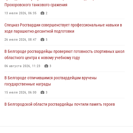
Прохоровского танкового сражения
В Белгороде росгвардейцы проверяют готовность спортивных школ
областного центра к новому учебному году
13 июля 2026, 06:35
2
06 августа 2026, 11:23
3
Спецназ Росгвардии совершенствует профессиональные навыки в
ходе парашютно-десантной подготовки
Росгвардия обеспечила общественную безопасность празднования
83-й годовщины освобождения г. Белгорода от немецко -
26 июля 2026, 08:47
5
фашистких захватчиков
В Белгороде росгвардейцы проверяют готовность спортивных школ
06 августа 2026, 06:54
3
областного центра к новому учебному году
Офицеры Росгвардии и ветераны войск правопорядка почтили
06 августа 2026, 11:23
3
память генерала армии Ивана Кирилловича Яковлева
В Белгороде отличившимся росгвардейцам вручены
05 августа 2026, 17:12
2
государственные награды
15 июля 2026, 06:00
3
В Белгородской области росгвардейцы почтили память героев
Курской битвы в 83-ю годовщину Прохоровского сражения
12 июля 2026, 13:41
3
В Белгороде инспектор ГИБДД провела с сотрудниками Росгвардии