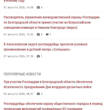
учебному году
07 августа 2026, 16:08
6
Руководитель управления вневедомственной охраны Росгвардии
по Белгородской области принял участие во Всероссийском
совещании-семинаре в Нижнем Новгороде (видео)
07 августа 2026, 15:42
8
1
В Алексеевском округе росгвардейцы пресекли условное
проникновение в детский лагерь «Солнышко»
07 августа 2026, 07:39
1
Белгородским радиослушателям рассказали о роли физической
культуры в жизни росгвардейцев
ПОПУЛЯРНЫЕ НОВОСТИ
07 августа 2026, 06:19
При участии Росгвардии в Белгородской области обеспечена
безопасность празднования Дня воздушно-десантных войск
Подвиги героев‑росгвардейцев увековечили в новой музейной
экспозиции белгородского музея‑диорамы «Курская битва.
03 августа 2026, 08:07
5
Белгородское направление»
Росгвардейцы обеспечили охрану общественного порядка в период
06 августа 2026, 12:05
3
проведения мероприятий посвящённых 83 годовщине