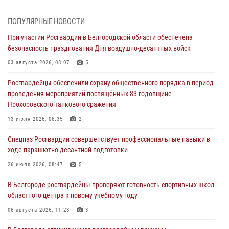
Белгородским радиослушателям рассказали о роли физической
культуры в жизни росгвардейцев
ПОПУЛЯРНЫЕ НОВОСТИ
07 августа 2026, 06:19
При участии Росгвардии в Белгородской области обеспечена
безопасность празднования Дня воздушно-десантных войск
Подвиги героев‑росгвардейцев увековечили в новой музейной
экспозиции белгородского музея‑диорамы «Курская битва.
03 августа 2026, 08:07
5
Белгородское направление»
Росгвардейцы обеспечили охрану общественного порядка в период
06 августа 2026, 12:05
3
проведения мероприятий посвящённых 83 годовщине
Прохоровского танкового сражения
В Белгороде росгвардейцы проверяют готовность спортивных школ
областного центра к новому учебному году
13 июля 2026, 06:35
2
06 августа 2026, 11:23
3
Спецназ Росгвардии совершенствует профессиональные навыки в
ходе парашютно-десантной подготовки
Росгвардия обеспечила общественную безопасность празднования
83-й годовщины освобождения г. Белгорода от немецко -
26 июля 2026, 08:47
5
фашистких захватчиков
В Белгороде росгвардейцы проверяют готовность спортивных школ
06 августа 2026, 06:54
3
областного центра к новому учебному году
Офицеры Росгвардии и ветераны войск правопорядка почтили
06 августа 2026, 11:23
3
память генерала армии Ивана Кирилловича Яковлева