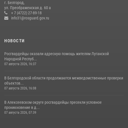
г. Белгород,
кражи из магазина
ул. Преображенская д. 60 а
+ 7 (4722) 27-89-18
14 июля 2026, 07:13
info31@rosguard.gov.ru
НОВОСТИ
Росгвардейцы оказали адресную помощь жителям Луганской
Народной Респуб...
07 августа 2026, 16:37
В Белгородской области продолжаются межведомственные проверки
объектов...
07 августа 2026, 16:08
В Алексеевском округе росгвардейцы пресекли условное
проникновение в д...
07 августа 2026, 07:39