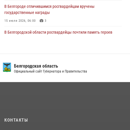
07 августа 2026, 07:39
1
В Белгороде отличившимся росгвардейцам вручены
государственные награды
15 июля 2026, 06:00
3
В Белгородской области росгвардейцы почтили память героев
Курской битвы в 83-ю годовщину Прохоровского сражения
12 июля 2026, 13:41
3
Сотрудник СОБР «Белогор» Росгвардии рассказал о физической
подготовке спецподразделения в эфире радио «России - Белгород»
Белгородская область
Официальный сайт Губернатора и Правительства
22 июля 2026, 14:36
Белгородские росгвардейцы задержали рецидивиста за попытку
кражи из магазина
14 июля 2026, 07:13
В Белгороде росгвардейцы приняли участие в круглом столе с
представителем Российского общества «Знание»
КОНТАКТЫ
17 июля 2026, 07:10