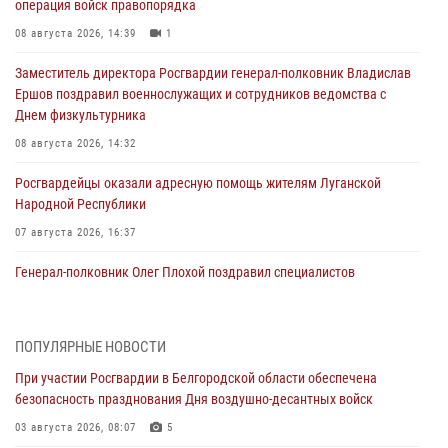
операция войск правопорядка
08 августа 2026, 14:39
1
Заместитель директора Росгвардии генерал-полковник Владислав
Ершов поздравил военнослужащих и сотрудников ведомства с
Днем физкультурника
08 августа 2026, 14:32
Росгвардейцы оказали адресную помощь жителям Луганской
Народной Республики
07 августа 2026, 16:37
Генерал-полковник Олег Плохой поздравил специалистов
организационно-штатных подразделений Росгвардии с
профессиональным праздником
07 августа 2026, 16:32
ПОПУЛЯРНЫЕ НОВОСТИ
При участии Росгвардии в Белгородской области обеспечена
В Белгородской области продолжаются межведомственные
безопасность празднования Дня воздушно-десантных войск
проверки объектов образования с участием Росгвардии к новому
учебному году
03 августа 2026, 08:07
5