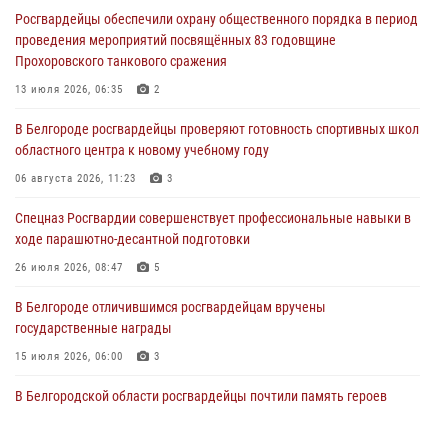
07 августа 2026, 16:08
6
Росгвардейцы обеспечили охрану общественного порядка в период
проведения мероприятий посвящённых 83 годовщине
Руководитель управления вневедомственной охраны Росгвардии
Прохоровского танкового сражения
по Белгородской области принял участие во Всероссийском
совещании-семинаре в Нижнем Новгороде (видео)
13 июля 2026, 06:35
2
07 августа 2026, 15:42
8
1
В Белгороде росгвардейцы проверяют готовность спортивных школ
областного центра к новому учебному году
В Алексеевском округе росгвардейцы пресекли условное
проникновение в детский лагерь «Солнышко»
06 августа 2026, 11:23
3
07 августа 2026, 07:39
1
Спецназ Росгвардии совершенствует профессиональные навыки в
ходе парашютно-десантной подготовки
Белгородским радиослушателям рассказали о роли физической
культуры в жизни росгвардейцев
26 июля 2026, 08:47
5
07 августа 2026, 06:19
В Белгороде отличившимся росгвардейцам вручены
государственные награды
15 июля 2026, 06:00
3
В Белгородской области росгвардейцы почтили память героев
Курской битвы в 83-ю годовщину Прохоровского сражения
12 июля 2026, 13:41
3