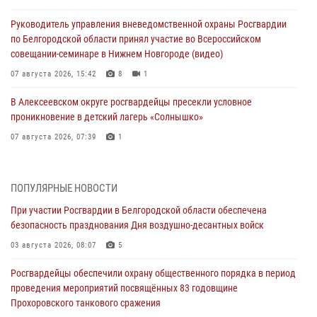
Руководитель управления вневедомственной охраны Росгвардии
по Белгородской области принял участие во Всероссийском
совещании-семинаре в Нижнем Новгороде (видео)
07 августа 2026, 15:42
8
1
В Алексеевском округе росгвардейцы пресекли условное
проникновение в детский лагерь «Солнышко»
07 августа 2026, 07:39
1
Белгородским радиослушателям рассказали о роли физической
культуры в жизни росгвардейцев
ПОПУЛЯРНЫЕ НОВОСТИ
07 августа 2026, 06:19
При участии Росгвардии в Белгородской области обеспечена
безопасность празднования Дня воздушно-десантных войск
Подвиги героев‑росгвардейцев увековечили в новой музейной
экспозиции белгородского музея‑диорамы «Курская битва.
03 августа 2026, 08:07
5
Белгородское направление»
Росгвардейцы обеспечили охрану общественного порядка в период
06 августа 2026, 12:05
3
проведения мероприятий посвящённых 83 годовщине
Прохоровского танкового сражения
В Белгороде росгвардейцы проверяют готовность спортивных школ