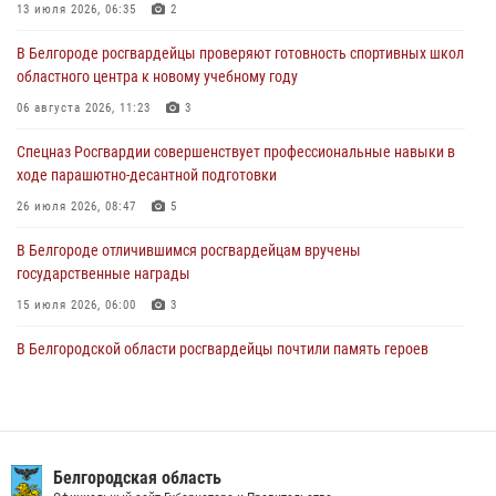
областного центра к новому учебному году
13 июля 2026, 06:35
2
06 августа 2026, 11:23
3
В Белгороде росгвардейцы проверяют готовность спортивных школ
областного центра к новому учебному году
Росгвардия обеспечила общественную безопасность празднования
83-й годовщины освобождения г. Белгорода от немецко -
06 августа 2026, 11:23
3
фашистких захватчиков
Спецназ Росгвардии совершенствует профессиональные навыки в
06 августа 2026, 06:54
3
ходе парашютно-десантной подготовки
Офицеры Росгвардии и ветераны войск правопорядка почтили
26 июля 2026, 08:47
5
память генерала армии Ивана Кирилловича Яковлева
В Белгороде отличившимся росгвардейцам вручены
05 августа 2026, 17:12
2
государственные награды
15 июля 2026, 06:00
3
В Белгородской области росгвардейцы почтили память героев
Курской битвы в 83-ю годовщину Прохоровского сражения
12 июля 2026, 13:41
3
В Белгороде инспектор ГИБДД провела с сотрудниками Росгвардии
беседу по профилактике аварийности
Белгородская область