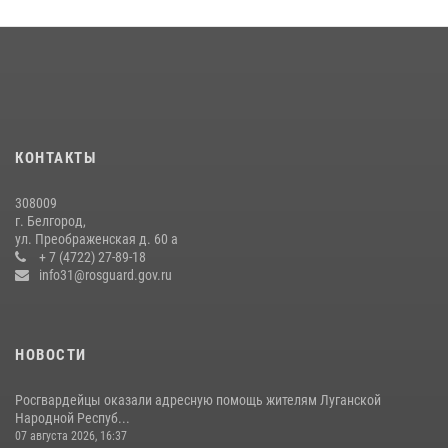
Сотрудник СОБР «Белогор» Росгвардии рассказал о физической
подготовке спецподразделения в эфире радио «России - Белгород»
22 июля 2026, 14:36
В Белгороде росгвардейцы приняли участие в круглом столе с
представителем Российского общества «Знание»
КОНТАКТЫ
17 июля 2026, 07:10
308009
Белгородские росгвардейцы задержали рецидивиста за попытку
г. Белгород,
кражи из магазина
ул. Преображенская д. 60 а
+ 7 (4722) 27-89-18
14 июля 2026, 07:13
info31@rosguard.gov.ru
НОВОСТИ
Росгвардейцы оказали адресную помощь жителям Луганской
Народной Респуб...
07 августа 2026, 16:37