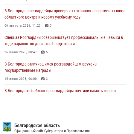
06 августа 2026, 11:23
3
В Белгороде росгвардейцы проверяют готовность спортивных школ
областного центра к новому учебному году
Росгвардия обеспечила общественную безопасность празднования
83-й годовщины освобождения г. Белгорода от немецко -
06 августа 2026, 11:23
3
фашистких захватчиков
Спецназ Росгвардии совершенствует профессиональные навыки в
06 августа 2026, 06:54
3
ходе парашютно-десантной подготовки
Офицеры Росгвардии и ветераны войск правопорядка почтили
26 июля 2026, 08:47
5
память генерала армии Ивана Кирилловича Яковлева
В Белгороде отличившимся росгвардейцам вручены
05 августа 2026, 17:12
2
государственные награды
15 июля 2026, 06:00
3
В Белгородской области росгвардейцы почтили память героев
Курской битвы в 83-ю годовщину Прохоровского сражения
12 июля 2026, 13:41
3
В Белгороде инспектор ГИБДД провела с сотрудниками Росгвардии
беседу по профилактике аварийности
Белгородская область
Официальный сайт Губернатора и Правительства
09 июля 2026, 10:07