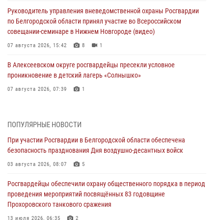
Руководитель управления вневедомственной охраны Росгвардии
по Белгородской области принял участие во Всероссийском
совещании-семинаре в Нижнем Новгороде (видео)
07 августа 2026, 15:42
8
1
В Алексеевском округе росгвардейцы пресекли условное
проникновение в детский лагерь «Солнышко»
07 августа 2026, 07:39
1
Белгородским радиослушателям рассказали о роли физической
культуры в жизни росгвардейцев
ПОПУЛЯРНЫЕ НОВОСТИ
07 августа 2026, 06:19
При участии Росгвардии в Белгородской области обеспечена
безопасность празднования Дня воздушно-десантных войск
Подвиги героев‑росгвардейцев увековечили в новой музейной
экспозиции белгородского музея‑диорамы «Курская битва.
03 августа 2026, 08:07
5
Белгородское направление»
Росгвардейцы обеспечили охрану общественного порядка в период
06 августа 2026, 12:05
3
проведения мероприятий посвящённых 83 годовщине
Прохоровского танкового сражения
В Белгороде росгвардейцы проверяют готовность спортивных школ
областного центра к новому учебному году
13 июля 2026, 06:35
2