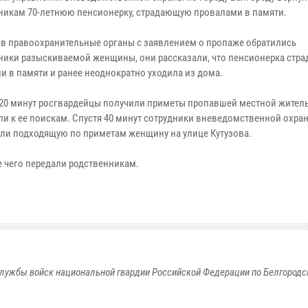
никам 70-летнюю пенсионерку, страдающую провалами в памяти.
я в правоохранительные органы с заявлением о пропаже обратились
ники разыскиваемой женщины, они рассказали, что пенсионерка стра
и в памяти и ранее неоднократно уходила из дома.
а 20 минут росгвардейцы получили приметы пропавшей местной жител
ли к ее поискам. Спустя 40 минут сотрудники вневедомственной охра
ли подходящую по приметам женщину на улице Кутузова.
е чего передали родственникам.
лужбы войск национальной гвардии Российской Федерации по Белгородс