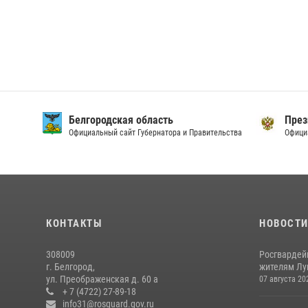
Белгородская область
През
Официальный сайт Губернатора и Правительства
Офици
КОНТАКТЫ
НОВОСТ
308009
Росгвардей
г. Белгород,
жителям Лу
ул. Преображенская д. 60 а
07 августа 20
+ 7 (4722) 27-89-18
info31@rosguard.gov.ru