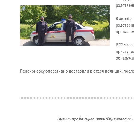
родствен
8 октябр
родствен
провалам
В 22 час
приступи
обнаружи
Пенсионерку оперативно доставили в отдел полиции, посл
Пресс-служба Управления Федеральной с