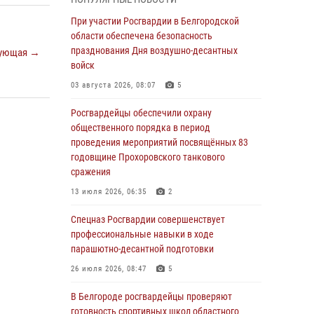
пресекли условное проникновение в детский
лагерь «Солнышко»
При участии Росгвардии в Белгородской
области обеспечена безопасность
07 августа 2026, 07:39
1
празднования Дня воздушно-десантных
ующая →
Белгородским радиослушателям рассказали
войск
о роли физической культуры в жизни
03 августа 2026, 08:07
5
росгвардейцев
Росгвардейцы обеспечили охрану
07 августа 2026, 06:19
общественного порядка в период
Подвиги героев‑росгвардейцев увековечили
проведения мероприятий посвящённых 83
в новой музейной экспозиции белгородского
годовщине Прохоровского танкового
музея‑диорамы «Курская битва.
сражения
Белгородское направление»
13 июля 2026, 06:35
2
06 августа 2026, 12:05
3
Спецназ Росгвардии совершенствует
В Белгороде росгвардейцы проверяют
профессиональные навыки в ходе
готовность спортивных школ областного
парашютно-десантной подготовки
центра к новому учебному году
26 июля 2026, 08:47
5
06 августа 2026, 11:23
3
В Белгороде росгвардейцы проверяют
Росгвардия обеспечила общественную
готовность спортивных школ областного