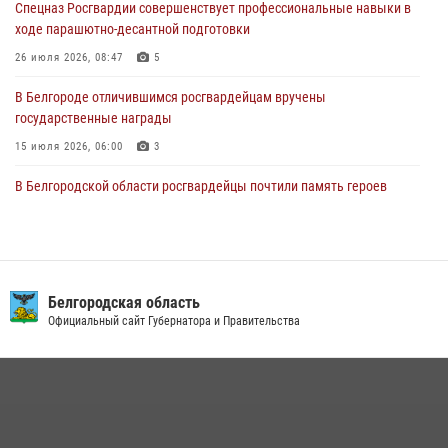
Спецназ Росгвардии совершенствует профессиональные навыки в
06 августа 2026, 06:54
3
ходе парашютно-десантной подготовки
Офицеры Росгвардии и ветераны войск правопорядка почтили
26 июля 2026, 08:47
5
память генерала армии Ивана Кирилловича Яковлева
В Белгороде отличившимся росгвардейцам вручены
05 августа 2026, 17:12
2
государственные награды
15 июля 2026, 06:00
3
В Белгородской области росгвардейцы почтили память героев
Курской битвы в 83-ю годовщину Прохоровского сражения
12 июля 2026, 13:41
3
В Белгороде инспектор ГИБДД провела с сотрудниками Росгвардии
беседу по профилактике аварийности
Белгородская область
Официальный сайт Губернатора и Правительства
09 июля 2026, 10:07
Сотрудник СОБР «Белогор» Росгвардии рассказал о физической
подготовке спецподразделения в эфире радио «России - Белгород»
22 июля 2026, 14:36