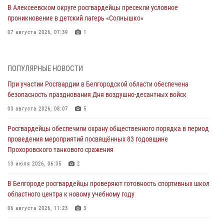
В Алексеевском округе росгвардейцы пресекли условное
проникновение в детский лагерь «Солнышко»
07 августа 2026, 07:39
1
Белгородским радиослушателям рассказали о роли физической
культуры в жизни росгвардейцев
ПОПУЛЯРНЫЕ НОВОСТИ
07 августа 2026, 06:19
При участии Росгвардии в Белгородской области обеспечена
безопасность празднования Дня воздушно-десантных войск
Подвиги героев‑росгвардейцев увековечили в новой музейной
экспозиции белгородского музея‑диорамы «Курская битва.
03 августа 2026, 08:07
5
Белгородское направление»
Росгвардейцы обеспечили охрану общественного порядка в период
06 августа 2026, 12:05
3
проведения мероприятий посвящённых 83 годовщине
Прохоровского танкового сражения
В Белгороде росгвардейцы проверяют готовность спортивных школ
областного центра к новому учебному году
13 июля 2026, 06:35
2
06 августа 2026, 11:23
3
В Белгороде росгвардейцы проверяют готовность спортивных школ
областного центра к новому учебному году
Росгвардия обеспечила общественную безопасность празднования
83-й годовщины освобождения г. Белгорода от немецко -
06 августа 2026, 11:23
3
фашистких захватчиков