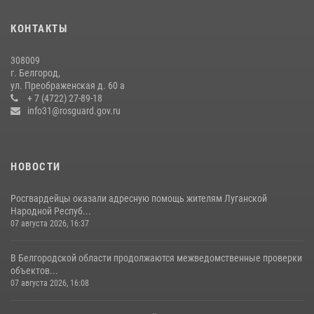
В Белгороде росгвардейцы приняли участие в круглом столе с
представителем Российского общества «Знание»
КОНТАКТЫ
17 июля 2026, 07:10
308009
Белгородские росгвардейцы задержали рецидивиста за попытку
г. Белгород,
кражи из магазина
ул. Преображенская д. 60 а
+ 7 (4722) 27-89-18
14 июля 2026, 07:13
info31@rosguard.gov.ru
НОВОСТИ
Росгвардейцы оказали адресную помощь жителям Луганской
Народной Респуб...
07 августа 2026, 16:37
В Белгородской области продолжаются межведомственные проверки
объектов...
07 августа 2026, 16:08