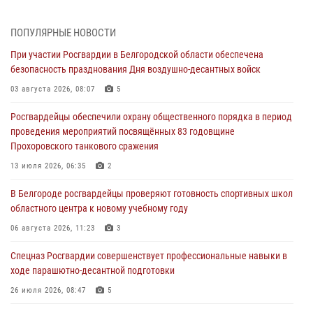
Белгородским радиослушателям рассказали о роли физической
культуры в жизни росгвардейцев
ПОПУЛЯРНЫЕ НОВОСТИ
07 августа 2026, 06:19
При участии Росгвардии в Белгородской области обеспечена
безопасность празднования Дня воздушно-десантных войск
Подвиги героев‑росгвардейцев увековечили в новой музейной
экспозиции белгородского музея‑диорамы «Курская битва.
03 августа 2026, 08:07
5
Белгородское направление»
Росгвардейцы обеспечили охрану общественного порядка в период
06 августа 2026, 12:05
3
проведения мероприятий посвящённых 83 годовщине
Прохоровского танкового сражения
В Белгороде росгвардейцы проверяют готовность спортивных школ
областного центра к новому учебному году
13 июля 2026, 06:35
2
06 августа 2026, 11:23
3
В Белгороде росгвардейцы проверяют готовность спортивных школ
областного центра к новому учебному году
Росгвардия обеспечила общественную безопасность празднования
83-й годовщины освобождения г. Белгорода от немецко -
06 августа 2026, 11:23
3
фашистких захватчиков
Спецназ Росгвардии совершенствует профессиональные навыки в
06 августа 2026, 06:54
3
ходе парашютно-десантной подготовки
Офицеры Росгвардии и ветераны войск правопорядка почтили
26 июля 2026, 08:47
5
память генерала армии Ивана Кирилловича Яковлева