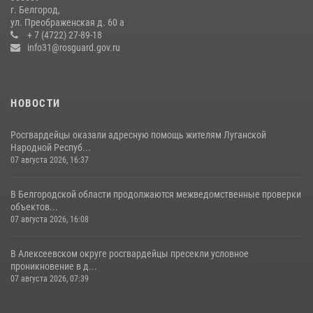
Белгородские росгвардейцы задержали рецидивиста за попытку
г. Белгород,
кражи из магазина
ул. Преображенская д. 60 а
+ 7 (4722) 27-89-18
14 июля 2026, 07:13
info31@rosguard.gov.ru
НОВОСТИ
Росгвардейцы оказали адресную помощь жителям Луганской
Народной Респуб...
07 августа 2026, 16:37
В Белгородской области продолжаются межведомственные проверки
объектов...
07 августа 2026, 16:08
В Алексеевском округе росгвардейцы пресекли условное
проникновение в д...
07 августа 2026, 07:39