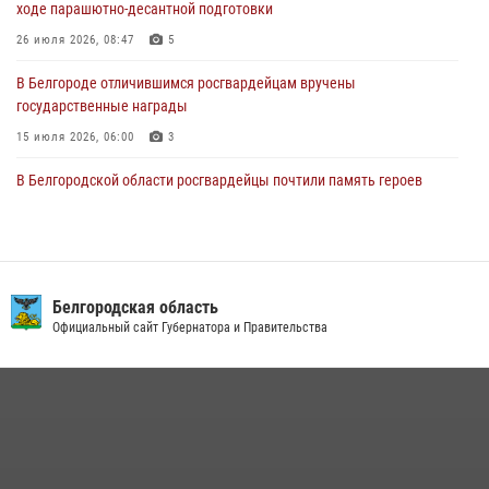
ходе парашютно-десантной подготовки
Офицеры Росгвардии и ветераны войск правопорядка почтили
26 июля 2026, 08:47
5
память генерала армии Ивана Кирилловича Яковлева
В Белгороде отличившимся росгвардейцам вручены
05 августа 2026, 17:12
2
государственные награды
15 июля 2026, 06:00
3
В Белгородской области росгвардейцы почтили память героев
Курской битвы в 83-ю годовщину Прохоровского сражения
12 июля 2026, 13:41
3
В Белгороде инспектор ГИБДД провела с сотрудниками Росгвардии
беседу по профилактике аварийности
Белгородская область
Официальный сайт Губернатора и Правительства
09 июля 2026, 10:07
Сотрудник СОБР «Белогор» Росгвардии рассказал о физической
подготовке спецподразделения в эфире радио «России - Белгород»
22 июля 2026, 14:36
Белгородские росгвардейцы задержали рецидивиста за попытку