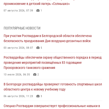
проникновение в детский лагерь «Солнышко»
07 августа 2026, 07:39
1
Белгородским радиослушателям рассказали о роли физической
культуры в жизни росгвардейцев
ПОПУЛЯРНЫЕ НОВОСТИ
07 августа 2026, 06:19
При участии Росгвардии в Белгородской области обеспечена
безопасность празднования Дня воздушно-десантных войск
Подвиги героев‑росгвардейцев увековечили в новой музейной
экспозиции белгородского музея‑диорамы «Курская битва.
03 августа 2026, 08:07
5
Белгородское направление»
Росгвардейцы обеспечили охрану общественного порядка в период
06 августа 2026, 12:05
3
проведения мероприятий посвящённых 83 годовщине
Прохоровского танкового сражения
В Белгороде росгвардейцы проверяют готовность спортивных школ
областного центра к новому учебному году
13 июля 2026, 06:35
2
06 августа 2026, 11:23
3
В Белгороде росгвардейцы проверяют готовность спортивных школ
областного центра к новому учебному году
Росгвардия обеспечила общественную безопасность празднования
83-й годовщины освобождения г. Белгорода от немецко -
06 августа 2026, 11:23
3
фашистких захватчиков
Спецназ Росгвардии совершенствует профессиональные навыки в
06 августа 2026, 06:54
3