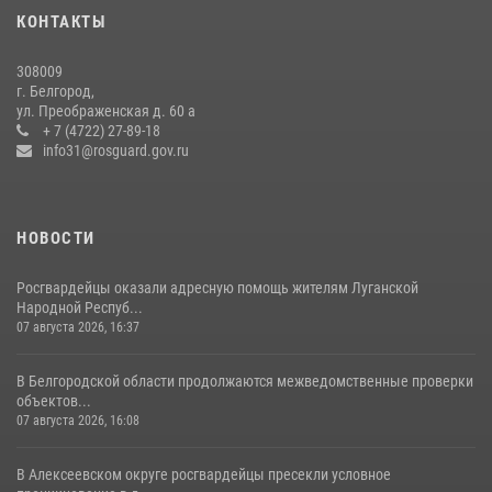
кражи из магазина
КОНТАКТЫ
14 июля 2026, 07:13
308009
В Белгороде росгвардейцы приняли участие в круглом столе с
г. Белгород,
представителем Российского общества «Знание»
ул. Преображенская д. 60 а
+ 7 (4722) 27-89-18
17 июля 2026, 07:10
info31@rosguard.gov.ru
НОВОСТИ
Росгвардейцы оказали адресную помощь жителям Луганской
Народной Респуб...
07 августа 2026, 16:37
В Белгородской области продолжаются межведомственные проверки
объектов...
07 августа 2026, 16:08
В Алексеевском округе росгвардейцы пресекли условное