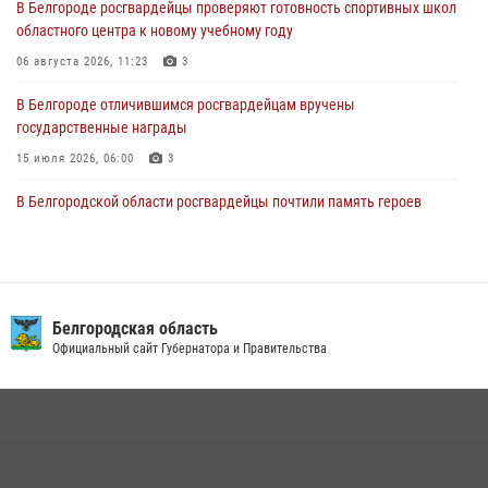
В Белгороде росгвардейцы проверяют готовность спортивных школ
За неделю белгородские росгвардейцы пресекли свыше 130
областного центра к новому учебному году
правонарушений
06 августа 2026, 11:23
3
04 августа 2026, 06:03
В Белгороде отличившимся росгвардейцам вручены
государственные награды
15 июля 2026, 06:00
3
В Белгородской области росгвардейцы почтили память героев
Курской битвы в 83-ю годовщину Прохоровского сражения
12 июля 2026, 13:41
3
В Белгороде инспектор ГИБДД провела с сотрудниками Росгвардии
беседу по профилактике аварийности
Белгородская область
Официальный сайт Губернатора и Правительства
09 июля 2026, 10:07
Сотрудник СОБР «Белогор» Росгвардии рассказал о физической
подготовке спецподразделения в эфире радио «России - Белгород»
22 июля 2026, 14:36