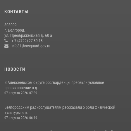
В Белгороде росгвардейцы приняли участие в круглом столе с
представителем Российского общества «Знание»
КОНТАКТЫ
17 июля 2026, 07:10
308009
Белгородский росгвардеец стал победителем юбилейного
г. Белгород,
чемпионата войск национальной гвардии Российской Федерации по
ул. Преображенская д. 60 а
боксу
+ 7 (4722) 27-89-18
info31@rosguard.gov.ru
07 июля 2026, 16:59
НОВОСТИ
В Алексеевском округе росгвардейцы пресекли условное
проникновение в д...
07 августа 2026, 07:39
Белгородским радиослушателям рассказали о роли физической
культуры в ж...
07 августа 2026, 06:19