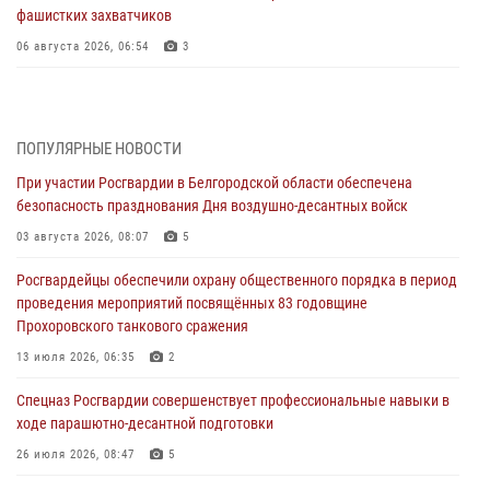
фашистких захватчиков
06 августа 2026, 06:54
3
Офицеры Росгвардии и ветераны войск правопорядка почтили
память генерала армии Ивана Кирилловича Яковлева
05 августа 2026, 17:12
2
ПОПУЛЯРНЫЕ НОВОСТИ
При участии Росгвардии в Белгородской области обеспечена
Росгвардейцы приняли участие в акции «Волна памяти»,
безопасность празднования Дня воздушно-десантных войск
посвящённой 83‑й годовщине освобождения Белгорода от немецко
‑фашистских захватчиков
03 августа 2026, 08:07
5
05 августа 2026, 08:34
4
Росгвардейцы обеспечили охрану общественного порядка в период
проведения мероприятий посвящённых 83 годовщине
Росгвардия призывает белгородских владельцев оружия не
Прохоровского танкового сражения
затягивать с перерегистрацией
13 июля 2026, 06:35
2
05 августа 2026, 05:01
Спецназ Росгвардии совершенствует профессиональные навыки в
Росгвардейцы спасли раненого при атаке FPV-дрона ВСУ жителя
ходе парашютно-десантной подготовки
белгородского приграничья
26 июля 2026, 08:47
5
04 августа 2026, 10:43
1