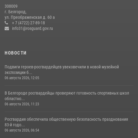
07 июля 2026, 16:59
308009
г. Белгород,
Росгвардейцы провели урок безопасности для воспитанников
ул. Преображенская д. 60 а
Старооскольского военно-патриотического клуба
+ 7 (4722) 27-89-18
info31@rosguard.gov.ru
10 июля 2026, 06:30
НОВОСТИ
Подвиги героев‑росгвардейцев увековечили в новой музейной
экспозиции б...
06 августа 2026, 12:05
В Белгороде росгвардейцы проверяют готовность спортивных школ
областно...
06 августа 2026, 11:23
Росгвардия обеспечила общественную безопасность празднования
83-й годо...
06 августа 2026, 06:54