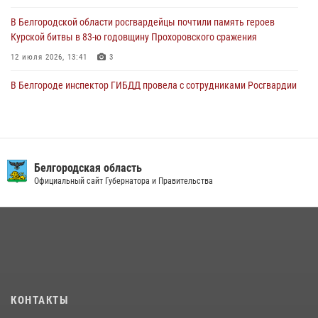
В Белгородской области росгвардейцы почтили память героев
Курской битвы в 83-ю годовщину Прохоровского сражения
12 июля 2026, 13:41
3
В Белгороде инспектор ГИБДД провела с сотрудниками Росгвардии
беседу по профилактике аварийности
09 июля 2026, 10:07
Сотрудник СОБР «Белогор» Росгвардии рассказал о физической
подготовке спецподразделения в эфире радио «России - Белгород»
Белгородская область
Официальный сайт Губернатора и Правительства
22 июля 2026, 14:36
В Белгороде росгвардейцы приняли участие в круглом столе с
представителем Российского общества «Знание»
17 июля 2026, 07:10
Белгородский росгвардеец стал победителем юбилейного
чемпионата войск национальной гвардии Российской Федерации по
КОНТАКТЫ
боксу