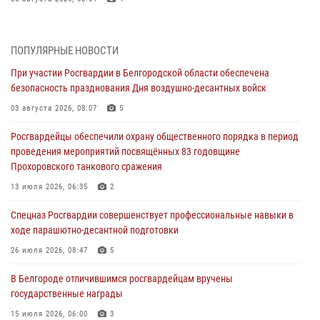
Росгвардия призывает белгородских владельцев оружия не
затягивать с перерегистрацией
ПОПУЛЯРНЫЕ НОВОСТИ
05 августа 2026, 05:01
При участии Росгвардии в Белгородской области обеспечена
безопасность празднования Дня воздушно-десантных войск
Росгвардейцы спасли раненого при атаке FPV-дрона ВСУ жителя
белгородского приграничья
03 августа 2026, 08:07
5
04 августа 2026, 10:43
1
Росгвардейцы обеспечили охрану общественного порядка в период
проведения мероприятий посвящённых 83 годовщине
За неделю белгородские росгвардейцы пресекли свыше 130
Прохоровского танкового сражения
правонарушений
13 июля 2026, 06:35
2
04 августа 2026, 06:03
Спецназ Росгвардии совершенствует профессиональные навыки в
Сотрудники Росгвардии задержали подозреваемую в краже
ходе парашютно-десантной подготовки
товаров из гипермаркета в Белгороде
26 июля 2026, 08:47
5
03 августа 2026, 13:29
В Белгороде отличившимся росгвардейцам вручены
«Я расскажу вам о Герое»: история подполковника милиции в
государственные награды
отставке Виктора Хайрулика (видео)
15 июля 2026, 06:00
3
03 августа 2026, 10:37
1