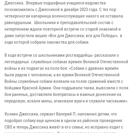
Джессика. Впервые подшефные учащиеся ведомства
познакомились с Джессикой в декабре 2023 года. С тех пор
четвероногая напарница военнослужащих никого не оставила
равнодушным. Школьники и преподавательский состав с
нетерпением ждали повторной встречи со старой знакомой и
даже запустили акцию «Все для Джессики, все для Победы», в
ходе которой собрали лакомства для собаки.
В ходе встречи со школьниками росгвардейцы рассказали о
легендарных служебных собаках времен Великой Отечественной
войны и их подвигах на поле боя: «Собаки с древних времён
были рядом с человеком, а во время Великой Отечественной
Войны служебные собаки воевали на полях сражений вместе с
бойцами Красной Армии. Они подрывали танки, вывозили с поля
боя раненых, доставляли боеприпасы и важные донесения на
передовую, искали мины, атаковали врага и служили часовыми».
Хозяин Джессики, сержант Валерий П. напомнил детям, что
подобрал собаку еще щенком в одном из районов проведения
СВО и теперь Джессика живёт в его семье, но исправно ездит с