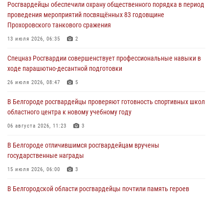
Росгвардейцы обеспечили охрану общественного порядка в период
проведения мероприятий посвящённых 83 годовщине
Росгвардейцы приняли участие в акции «Волна памяти»,
Прохоровского танкового сражения
посвящённой 83‑й годовщине освобождения Белгорода от немецко
‑фашистских захватчиков
13 июля 2026, 06:35
2
05 августа 2026, 08:34
4
Спецназ Росгвардии совершенствует профессиональные навыки в
ходе парашютно-десантной подготовки
Росгвардия призывает белгородских владельцев оружия не
затягивать с перерегистрацией
26 июля 2026, 08:47
5
05 августа 2026, 05:01
В Белгороде росгвардейцы проверяют готовность спортивных школ
областного центра к новому учебному году
Росгвардейцы спасли раненого при атаке FPV-дрона ВСУ жителя
белгородского приграничья
06 августа 2026, 11:23
3
04 августа 2026, 10:43
1
В Белгороде отличившимся росгвардейцам вручены
государственные награды
15 июля 2026, 06:00
3
В Белгородской области росгвардейцы почтили память героев
Курской битвы в 83-ю годовщину Прохоровского сражения
12 июля 2026, 13:41
3