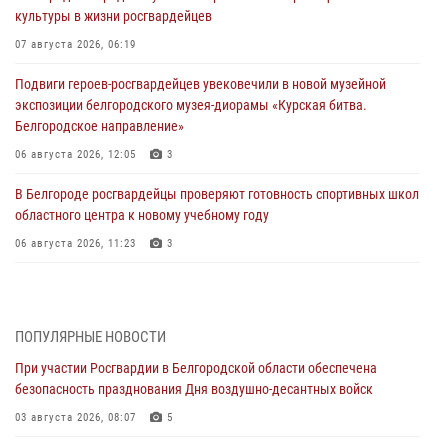
культуры в жизни росгвардейцев
07 августа 2026, 06:19
Подвиги героев‑росгвардейцев увековечили в новой музейной
экспозиции белгородского музея‑диорамы «Курская битва.
Белгородское направление»
06 августа 2026, 12:05
3
В Белгороде росгвардейцы проверяют готовность спортивных школ
областного центра к новому учебному году
06 августа 2026, 11:23
3
Росгвардия обеспечила общественную безопасность празднования
83-й годовщины освобождения г. Белгорода от немецко -
фашистких захватчиков
ПОПУЛЯРНЫЕ НОВОСТИ
06 августа 2026, 06:54
3
При участии Росгвардии в Белгородской области обеспечена
безопасность празднования Дня воздушно-десантных войск
Офицеры Росгвардии и ветераны войск правопорядка почтили
память генерала армии Ивана Кирилловича Яковлева
03 августа 2026, 08:07
5
05 августа 2026, 17:12
2