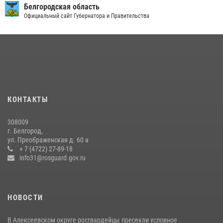
беседу по профилактике аварийности
Белгородская область
Официальный сайт Губернатора и Правительства
09 июля 2026, 10:07
Сотрудник СОБР «Белогор» Росгвардии рассказал о физической
подготовке спецподразделения в эфире радио «России - Белгород»
22 июля 2026, 14:36
В Белгороде росгвардейцы приняли участие в круглом столе с
представителем Российского общества «Знание»
КОНТАКТЫ
17 июля 2026, 07:10
308009
Белгородский росгвардеец стал победителем юбилейного
г. Белгород,
чемпионата войск национальной гвардии Российской Федерации по
ул. Преображенская д. 60 а
боксу
+ 7 (4722) 27-89-18
info31@rosguard.gov.ru
07 июля 2026, 16:59
НОВОСТИ
В Алексеевском округе росгвардейцы пресекли условное