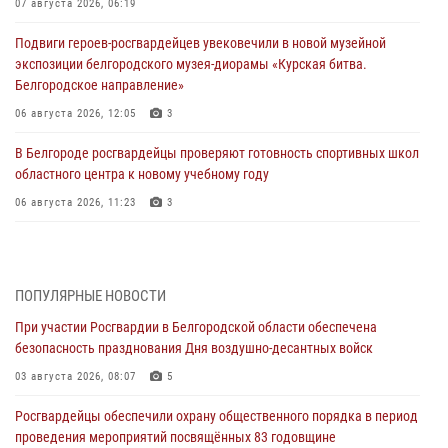
07 августа 2026, 06:19
Подвиги героев‑росгвардейцев увековечили в новой музейной
экспозиции белгородского музея‑диорамы «Курская битва.
Белгородское направление»
06 августа 2026, 12:05
3
В Белгороде росгвардейцы проверяют готовность спортивных школ
областного центра к новому учебному году
06 августа 2026, 11:23
3
Росгвардия обеспечила общественную безопасность празднования
83-й годовщины освобождения г. Белгорода от немецко -
фашистких захватчиков
ПОПУЛЯРНЫЕ НОВОСТИ
06 августа 2026, 06:54
3
При участии Росгвардии в Белгородской области обеспечена
безопасность празднования Дня воздушно-десантных войск
Офицеры Росгвардии и ветераны войск правопорядка почтили
память генерала армии Ивана Кирилловича Яковлева
03 августа 2026, 08:07
5
05 августа 2026, 17:12
2
Росгвардейцы обеспечили охрану общественного порядка в период
проведения мероприятий посвящённых 83 годовщине
Росгвардейцы приняли участие в акции «Волна памяти»,