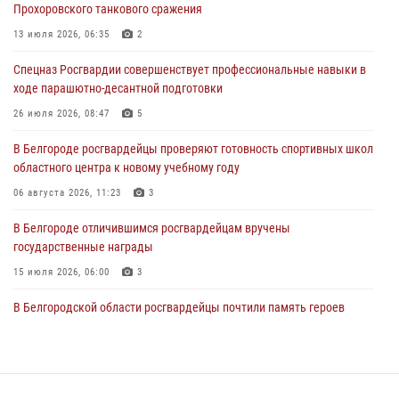
Прохоровского танкового сражения
посвящённой 83‑й годовщине освобождения Белгорода от немецко
‑фашистских захватчиков
13 июля 2026, 06:35
2
05 августа 2026, 08:34
4
Спецназ Росгвардии совершенствует профессиональные навыки в
ходе парашютно-десантной подготовки
Росгвардия призывает белгородских владельцев оружия не
затягивать с перерегистрацией
26 июля 2026, 08:47
5
05 августа 2026, 05:01
В Белгороде росгвардейцы проверяют готовность спортивных школ
областного центра к новому учебному году
Росгвардейцы спасли раненого при атаке FPV-дрона ВСУ жителя
белгородского приграничья
06 августа 2026, 11:23
3
04 августа 2026, 10:43
1
В Белгороде отличившимся росгвардейцам вручены
государственные награды
15 июля 2026, 06:00
3
В Белгородской области росгвардейцы почтили память героев
Курской битвы в 83-ю годовщину Прохоровского сражения
12 июля 2026, 13:41
3
В Белгороде инспектор ГИБДД провела с сотрудниками Росгвардии