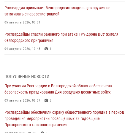
Росгвардия призывает белгородских владельцев оружия не
затягивать с перерегистрацией
05 августа 2026, 05:01
Росгвардейцы спасли раненого при атаке FPV-дрона ВСУ жителя
белгородского приграничья
04 августа 2026, 10:43
1
За неделю белгородские росгвардейцы пресекли свыше 130
правонарушений
04 августа 2026, 06:03
ПОПУЛЯРНЫЕ НОВОСТИ
При участии Росгвардии в Белгородской области обеспечена
Сотрудники Росгвардии задержали подозреваемую в краже
безопасность празднования Дня воздушно-десантных войск
товаров из гипермаркета в Белгороде
03 августа 2026, 08:07
5
03 августа 2026, 13:29
Росгвардейцы обеспечили охрану общественного порядка в период
«Я расскажу вам о Герое»: история подполковника милиции в
проведения мероприятий посвящённых 83 годовщине
отставке Виктора Хайрулика (видео)
Прохоровского танкового сражения
03 августа 2026, 10:37
1