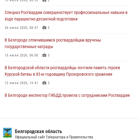
13 июля 2026, 06:35
2
Росгвардейцы провели занятия с участницами военно-исторических
Спецназ Росгвардии совершенствует профессиональные навыки в
сборов «Армата» в Белгородской области
ходе парашютно-десантной подготовки
03 августа 2026, 10:12
1
26 июля 2026, 08:47
5
При участии Росгвардии в Белгородской области обеспечена
В Белгороде отличившимся росгвардейцам вручены
безопасность празднования Дня воздушно-десантных войск
государственные награды
03 августа 2026, 08:07
5
15 июля 2026, 06:00
3
В Белгородской области росгвардейцы почтили память героев
Курской битвы в 83-ю годовщину Прохоровского сражения
12 июля 2026, 13:41
3
В Белгороде инспектор ГИБДД провела с сотрудниками Росгвардии
беседу по профилактике аварийности
09 июля 2026, 10:07
Сотрудник СОБР «Белогор» Росгвардии рассказал о физической
подготовке спецподразделения в эфире радио «России - Белгород»
Белгородская область
Официальный сайт Губернатора и Правительства
22 июля 2026, 14:36