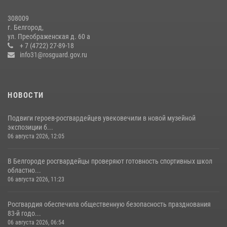
06 августа 2026, 11:23
3
308009
Белгородский росгвардеец стал победителем юбилейного
г. Белгород,
чемпионата войск национальной гвардии Российской Федерации по
ул. Преображенская д. 60 а
боксу
+ 7 (4722) 27-89-18
info31@rosguard.gov.ru
07 июля 2026, 16:59
НОВОСТИ
Подвиги героев‑росгвардейцев увековечили в новой музейной
экспозиции б...
06 августа 2026, 12:05
В Белгороде росгвардейцы проверяют готовность спортивных школ
областно...
06 августа 2026, 11:23
Росгвардия обеспечила общественную безопасность празднования
83-й годо...
06 августа 2026, 06:54