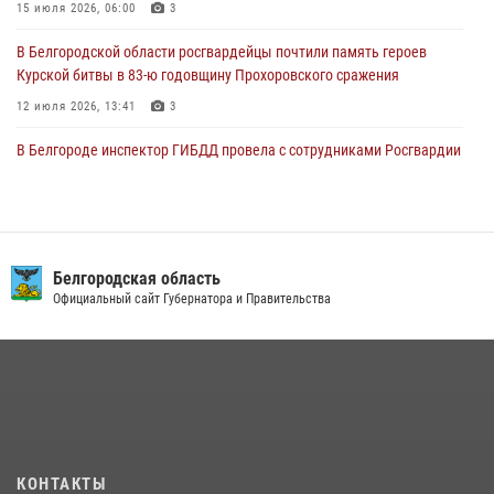
15 июля 2026, 06:00
3
03 августа 2026, 10:37
1
В Белгородской области росгвардейцы почтили память героев
Курской битвы в 83-ю годовщину Прохоровского сражения
12 июля 2026, 13:41
3
В Белгороде инспектор ГИБДД провела с сотрудниками Росгвардии
беседу по профилактике аварийности
09 июля 2026, 10:07
Сотрудник СОБР «Белогор» Росгвардии рассказал о физической
подготовке спецподразделения в эфире радио «России - Белгород»
Белгородская область
Официальный сайт Губернатора и Правительства
22 июля 2026, 14:36
В Белгороде росгвардейцы приняли участие в круглом столе с
представителем Российского общества «Знание»
17 июля 2026, 07:10
В Белгороде росгвардейцы проверяют готовность спортивных школ
областного центра к новому учебному году
КОНТАКТЫ