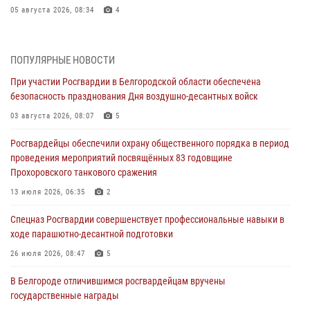
05 августа 2026, 08:34
4
Росгвардия призывает белгородских владельцев оружия не
затягивать с перерегистрацией
ПОПУЛЯРНЫЕ НОВОСТИ
05 августа 2026, 05:01
При участии Росгвардии в Белгородской области обеспечена
безопасность празднования Дня воздушно-десантных войск
Росгвардейцы спасли раненого при атаке FPV-дрона ВСУ жителя
белгородского приграничья
03 августа 2026, 08:07
5
04 августа 2026, 10:43
1
Росгвардейцы обеспечили охрану общественного порядка в период
проведения мероприятий посвящённых 83 годовщине
За неделю белгородские росгвардейцы пресекли свыше 130
Прохоровского танкового сражения
правонарушений
13 июля 2026, 06:35
2
04 августа 2026, 06:03
Спецназ Росгвардии совершенствует профессиональные навыки в
Сотрудники Росгвардии задержали подозреваемую в краже
ходе парашютно-десантной подготовки
товаров из гипермаркета в Белгороде
26 июля 2026, 08:47
5
03 августа 2026, 13:29
В Белгороде отличившимся росгвардейцам вручены
«Я расскажу вам о Герое»: история подполковника милиции в
государственные награды
отставке Виктора Хайрулика (видео)