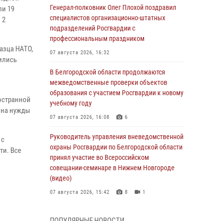
Генерал-полковник Олег Плохой поздравил
ли 19
специалистов организационно-штатных
 2
подразделений Росгвардии с
профессиональным праздником
азца НАТО,
07 августа 2026, 16:32
ились
В Белгородской области продолжаются
межведомственные проверки объектов
образования с участием Росгвардии к новому
остранной
учебному году
 на нужды
07 августа 2026, 16:08
6
Руководитель управления вневедомственной
 с
охраны Росгвардии по Белгородской области
ти. Все
принял участие во Всероссийском
совещании-семинаре в Нижнем Новгороде
(видео)
о
07 августа 2026, 15:42
8
1
В Алексеевском округе росгвардейцы
ПОПУЛЯРНЫЕ НОВОСТИ