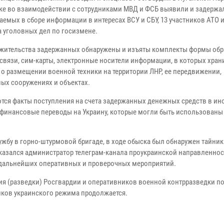
ке во взаимодействии с сотрудниками МВД и ФСБ выявили и задержа
емых в сборе информации в интересах ВСУ и СБУ, 13 участников АТО и
а уголовных дел по госизмене.
 жительства задержанных обнаружены и изъяты комплекты формы обр
 связи, сим-карты, электронные носители информации, в которых хран
 о размещении военной техники на территории ЛНР, ее передвижении,
ых сооружениях и объектах.
тся факты поступления на счета задержанных денежных средств в ин
 финансовые переводы на Украину, которые могли быть использованы
бу в горно-штурмовой бригаде, в ходе обыска был обнаружен тайник
оказался администратор телеграм-канала проукраинской направленнос
дальнейших оперативных и проверочных мероприятий.
я (разведки) Росгвардии и оперативников военной контрразведки п
ков украинского режима продолжается.