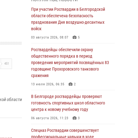
пресекли условное проникновение в детский
лагерь «Солнышко»
При участии Росгвардии в Белгородской
области обеспечена безопасность
07 августа 2026, 07:39
1
празднования Дня воздушно-десантных
Белгородским радиослушателям рассказали
войск
о роли физической культуры в жизни
03 августа 2026, 08:07
5
росгвардейцев
Росгвардейцы обеспечили охрану
07 августа 2026, 06:19
общественного порядка в период
Подвиги героев‑росгвардейцев увековечили
проведения мероприятий посвящённых 83
451
в новой музейной экспозиции белгородского
годовщине Прохоровского танкового
музея‑диорамы «Курская битва.
сражения
Белгородское направление»
13 июля 2026, 06:35
2
06 августа 2026, 12:05
3
В Белгороде росгвардейцы проверяют
кой области
В Белгороде росгвардейцы проверяют
готовность спортивных школ областного
готовность спортивных школ областного
центра к новому учебному году
центра к новому учебному году
06 августа 2026, 11:23
3
06 августа 2026, 11:23
3
Спецназ Росгвардии совершенствует
Росгвардия обеспечила общественную
профессиональные навыки в ходе