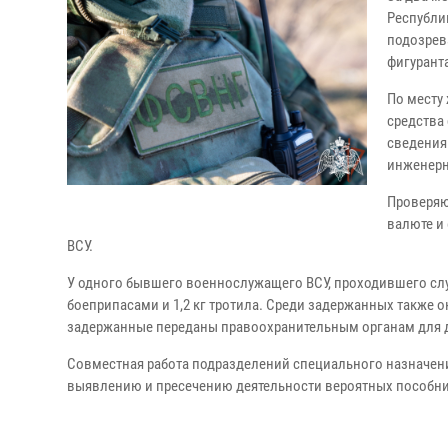
Республи
подозрева
фигурант
По месту
средства
сведения
инженерн
Проверяю
валюте и
ВСУ.
У одного бывшего военнослужащего ВСУ, проходившего служ
боеприпасами и 1,2 кг тротила. Среди задержанных также 
задержанные переданы правоохранительным органам для 
Совместная работа подразделений специального назначени
выявлению и пресечению деятельности вероятных пособни