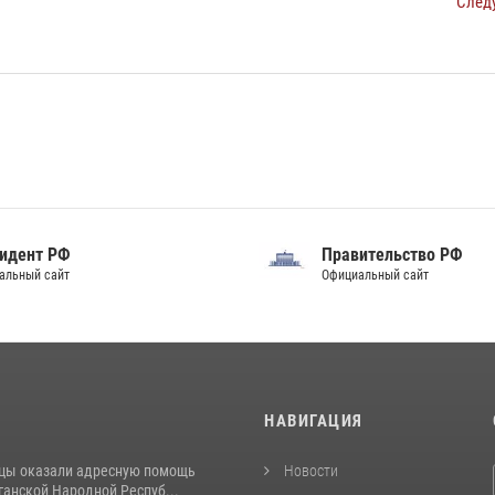
След
идент РФ
Правительство РФ
альный сайт
Официальный сайт
И
НАВИГАЦИЯ
цы оказали адресную помощь
Новости
ганской Народной Респуб...