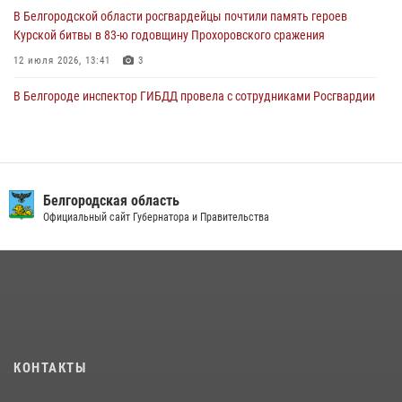
В Белгородской области росгвардейцы почтили память героев
Курской битвы в 83-ю годовщину Прохоровского сражения
12 июля 2026, 13:41
3
В Белгороде инспектор ГИБДД провела с сотрудниками Росгвардии
беседу по профилактике аварийности
09 июля 2026, 10:07
Сотрудник СОБР «Белогор» Росгвардии рассказал о физической
подготовке спецподразделения в эфире радио «России - Белгород»
Белгородская область
Официальный сайт Губернатора и Правительства
22 июля 2026, 14:36
В Белгороде росгвардейцы приняли участие в круглом столе с
представителем Российского общества «Знание»
17 июля 2026, 07:10
Белгородский росгвардеец стал победителем юбилейного
чемпионата войск национальной гвардии Российской Федерации по
КОНТАКТЫ
боксу
07 июля 2026, 16:59