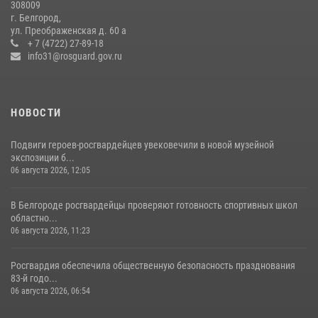
308009
г. Белгород,
Росгвардейцы провели урок безопасности для воспитанников
ул. Преображенская д. 60 а
Старооскольского военно-патриотического клуба
+ 7 (4722) 27-89-18
info31@rosguard.gov.ru
10 июля 2026, 06:30
НОВОСТИ
Подвиги героев‑росгвардейцев увековечили в новой музейной
экспозиции б...
06 августа 2026, 12:05
В Белгороде росгвардейцы проверяют готовность спортивных школ
областно...
06 августа 2026, 11:23
Росгвардия обеспечила общественную безопасность празднования
83-й годо...
06 августа 2026, 06:54