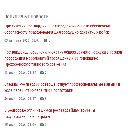
Росгвардия призывает белгородских владельцев оружия не
затягивать с перерегистрацией
ПОПУЛЯРНЫЕ НОВОСТИ
05 августа 2026, 05:01
При участии Росгвардии в Белгородской области обеспечена
безопасность празднования Дня воздушно-десантных войск
Росгвардейцы спасли раненого при атаке FPV-дрона ВСУ жителя
белгородского приграничья
03 августа 2026, 08:07
5
04 августа 2026, 10:43
1
Росгвардейцы обеспечили охрану общественного порядка в период
проведения мероприятий посвящённых 83 годовщине
За неделю белгородские росгвардейцы пресекли свыше 130
Прохоровского танкового сражения
правонарушений
13 июля 2026, 06:35
2
04 августа 2026, 06:03
Спецназ Росгвардии совершенствует профессиональные навыки в
Сотрудники Росгвардии задержали подозреваемую в краже
ходе парашютно-десантной подготовки
товаров из гипермаркета в Белгороде
26 июля 2026, 08:47
5
03 августа 2026, 13:29
В Белгороде отличившимся росгвардейцам вручены
«Я расскажу вам о Герое»: история подполковника милиции в
государственные награды
отставке Виктора Хайрулика (видео)
15 июля 2026, 06:00
3
03 августа 2026, 10:37
1