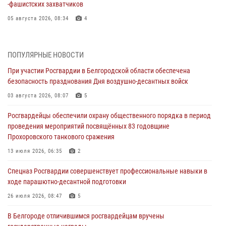
‑фашистских захватчиков
05 августа 2026, 08:34
4
Росгвардия призывает белгородских владельцев оружия не
затягивать с перерегистрацией
ПОПУЛЯРНЫЕ НОВОСТИ
05 августа 2026, 05:01
При участии Росгвардии в Белгородской области обеспечена
безопасность празднования Дня воздушно-десантных войск
Росгвардейцы спасли раненого при атаке FPV-дрона ВСУ жителя
белгородского приграничья
03 августа 2026, 08:07
5
04 августа 2026, 10:43
1
Росгвардейцы обеспечили охрану общественного порядка в период
проведения мероприятий посвящённых 83 годовщине
За неделю белгородские росгвардейцы пресекли свыше 130
Прохоровского танкового сражения
правонарушений
13 июля 2026, 06:35
2
04 августа 2026, 06:03
Спецназ Росгвардии совершенствует профессиональные навыки в
Сотрудники Росгвардии задержали подозреваемую в краже
ходе парашютно-десантной подготовки
товаров из гипермаркета в Белгороде
26 июля 2026, 08:47
5
03 августа 2026, 13:29
В Белгороде отличившимся росгвардейцам вручены
«Я расскажу вам о Герое»: история подполковника милиции в