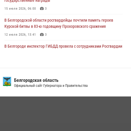
государственные награды
отставке Виктора Хайрулика (видео)
15 июля 2026, 06:00
3
03 августа 2026, 10:37
1
В Белгородской области росгвардейцы почтили память героев
Курской битвы в 83-ю годовщину Прохоровского сражения
12 июля 2026, 13:41
3
В Белгороде инспектор ГИБДД провела с сотрудниками Росгвардии
беседу по профилактике аварийности
09 июля 2026, 10:07
Сотрудник СОБР «Белогор» Росгвардии рассказал о физической
подготовке спецподразделения в эфире радио «России - Белгород»
Белгородская область
Официальный сайт Губернатора и Правительства
22 июля 2026, 14:36
В Белгороде росгвардейцы приняли участие в круглом столе с
представителем Российского общества «Знание»
17 июля 2026, 07:10
Белгородский росгвардеец стал победителем юбилейного
чемпионата войск национальной гвардии Российской Федерации по