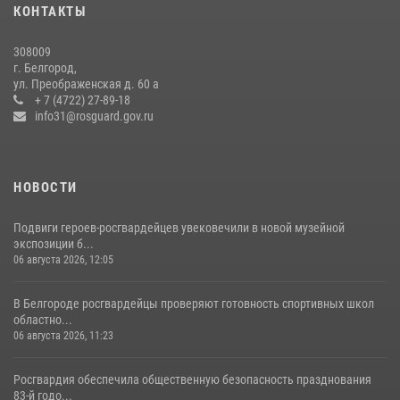
КОНТАКТЫ
боксу
07 июля 2026, 16:59
308009
г. Белгород,
Росгвардейцы провели урок безопасности для воспитанников
ул. Преображенская д. 60 а
Старооскольского военно-патриотического клуба
+ 7 (4722) 27-89-18
info31@rosguard.gov.ru
10 июля 2026, 06:30
НОВОСТИ
Подвиги героев‑росгвардейцев увековечили в новой музейной
экспозиции б...
06 августа 2026, 12:05
В Белгороде росгвардейцы проверяют готовность спортивных школ
областно...
06 августа 2026, 11:23
Росгвардия обеспечила общественную безопасность празднования
83-й годо...