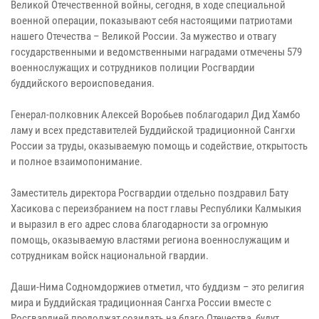
Великой Отечественной войны, сегодня, в ходе специальной
военной операции, показывают себя настоящими патриотами
нашего Отечества – Великой России. За мужество и отвагу
государственными и ведомственными наградами отмечены 579
военнослужащих и сотрудников полиции Росгвардии
буддийского вероисповедания.
Генерал-полковник Алексей Воробьев поблагодарил Дид Хамбо
ламу и всех представителей Буддийской традиционной Сангхи
России за труды, оказываемую помощь и содействие, открытость
и полное взаимопонимание.
Заместитель директора Росгвардии отдельно поздравил Бату
Хасикова с переизбранием на пост главы Республики Калмыкия
и выразил в его адрес слова благодарности за огромную
помощь, оказываемую властями региона военнослужащим и
сотрудникам войск национальной гвардии.
Даши-Нима Содномдоржиев отметил, что буддизм – это религия
мира и Буддийская традиционная Сангха России вместе с
Росгвардией продолжат созидать на благо Отечества, будут