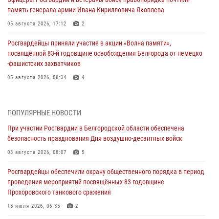
память генерала армии Ивана Кирилловича Яковлева
05 августа 2026, 17:12
2
Росгвардейцы приняли участие в акции «Волна памяти»,
посвящённой 83‑й годовщине освобождения Белгорода от немецко
‑фашистских захватчиков
05 августа 2026, 08:34
4
Росгвардия призывает белгородских владельцев оружия не
затягивать с перерегистрацией
ПОПУЛЯРНЫЕ НОВОСТИ
05 августа 2026, 05:01
При участии Росгвардии в Белгородской области обеспечена
безопасность празднования Дня воздушно-десантных войск
Росгвардейцы спасли раненого при атаке FPV-дрона ВСУ жителя
белгородского приграничья
03 августа 2026, 08:07
5
04 августа 2026, 10:43
1
Росгвардейцы обеспечили охрану общественного порядка в период
проведения мероприятий посвящённых 83 годовщине
За неделю белгородские росгвардейцы пресекли свыше 130
Прохоровского танкового сражения
правонарушений
13 июля 2026, 06:35
2
04 августа 2026, 06:03