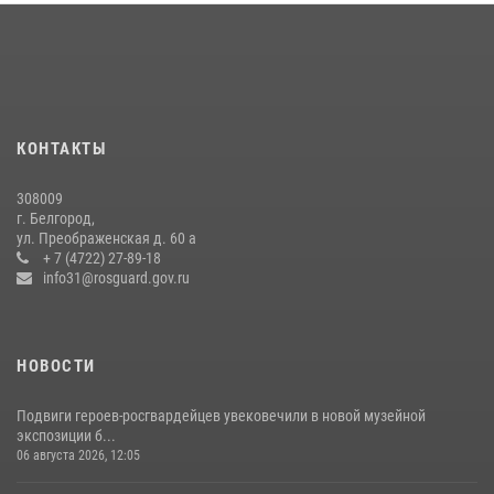
В Белгороде росгвардейцы приняли участие в круглом столе с
представителем Российского общества «Знание»
17 июля 2026, 07:10
Белгородский росгвардеец стал победителем юбилейного
чемпионата войск национальной гвардии Российской Федерации по
КОНТАКТЫ
боксу
07 июля 2026, 16:59
308009
г. Белгород,
Росгвардейцы провели урок безопасности для воспитанников
ул. Преображенская д. 60 а
Старооскольского военно-патриотического клуба
+ 7 (4722) 27-89-18
info31@rosguard.gov.ru
10 июля 2026, 06:30
НОВОСТИ
Подвиги героев‑росгвардейцев увековечили в новой музейной
экспозиции б...
06 августа 2026, 12:05