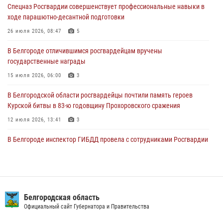
Спецназ Росгвардии совершенствует профессиональные навыки в
Сотрудники Росгвардии задержали подозреваемую в краже
ходе парашютно-десантной подготовки
товаров из гипермаркета в Белгороде
26 июля 2026, 08:47
5
03 августа 2026, 13:29
В Белгороде отличившимся росгвардейцам вручены
«Я расскажу вам о Герое»: история подполковника милиции в
государственные награды
отставке Виктора Хайрулика (видео)
15 июля 2026, 06:00
3
03 августа 2026, 10:37
1
В Белгородской области росгвардейцы почтили память героев
Курской битвы в 83-ю годовщину Прохоровского сражения
12 июля 2026, 13:41
3
В Белгороде инспектор ГИБДД провела с сотрудниками Росгвардии
беседу по профилактике аварийности
09 июля 2026, 10:07
Сотрудник СОБР «Белогор» Росгвардии рассказал о физической
подготовке спецподразделения в эфире радио «России - Белгород»
Белгородская область
Официальный сайт Губернатора и Правительства
22 июля 2026, 14:36