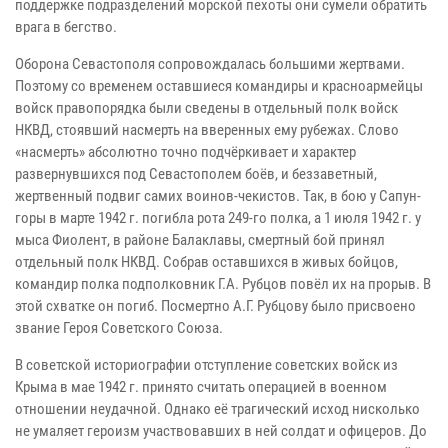
поддержке подразделений морской пехоты они сумели обратить
врага в бегство.
Оборона Севастополя сопровождалась большими жертвами.
Поэтому со временем оставшиеся командиры и красноармейцы
войск правопорядка были сведены в отдельный полк войск
НКВД, стоявший насмерть на вверенных ему рубежах. Слово
«насмерть» абсолютно точно подчёркивает и характер
развернувшихся под Севастополем боёв, и беззаветный,
жертвенный подвиг самих воинов-чекистов. Так, в бою у Сапун-
горы в марте 1942 г. погибла рота 249-го полка, а 1 июля 1942 г. у
мыса Фиолент, в районе Балаклавы, смертный бой принял
отдельный полк НКВД. Собрав оставшихся в живых бойцов,
командир полка подполковник Г.А. Рубцов повёл их на прорыв. В
этой схватке он погиб. Посмертно А.Г. Рубцову было присвоено
звание Героя Советского Союза.
В советской историографии отступление советских войск из
Крыма в мае 1942 г. принято считать операцией в военном
отношении неудачной. Однако её трагический исход нисколько
не умаляет героизм участвовавших в ней солдат и офицеров. До