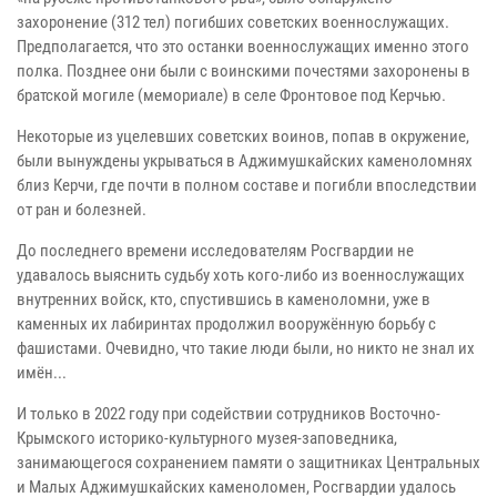
захоронение (312 тел) погибших советских военнослужащих.
Предполагается, что это останки военнослужащих именно этого
полка. Позднее они были с воинскими почестями захоронены в
братской могиле (мемориале) в селе Фронтовое под Керчью.
Некоторые из уцелевших советских воинов, попав в окружение,
были вынуждены укрываться в Аджимушкайских каменоломнях
близ Керчи, где почти в полном составе и погибли впоследствии
от ран и болезней.
До последнего времени исследователям Росгвардии не
удавалось выяснить судьбу хоть кого-либо из военнослужащих
внутренних войск, кто, спустившись в каменоломни, уже в
каменных их лабиринтах продолжил вооружённую борьбу с
фашистами. Очевидно, что такие люди были, но никто не знал их
имён...
И только в 2022 году при содействии сотрудников Восточно-
Крымского историко-культурного музея-заповедника,
занимающегося сохранением памяти о защитниках Центральных
и Малых Аджимушкайских каменоломен, Росгвардии удалось