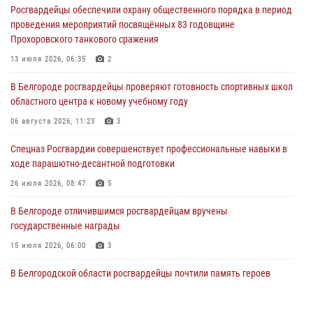
Росгвардейцы обеспечили охрану общественного порядка в период
организационно-штатных подразделений Росгвардии с
проведения мероприятий посвящённых 83 годовщине
профессиональным праздником
Прохоровского танкового сражения
07 августа 2026, 16:32
13 июля 2026, 06:35
2
В Белгородской области продолжаются межведомственные
В Белгороде росгвардейцы проверяют готовность спортивных школ
проверки объектов образования с участием Росгвардии к новому
областного центра к новому учебному году
учебному году
06 августа 2026, 11:23
3
07 августа 2026, 16:08
6
Спецназ Росгвардии совершенствует профессиональные навыки в
Руководитель управления вневедомственной охраны Росгвардии
ходе парашютно-десантной подготовки
по Белгородской области принял участие во Всероссийском
совещании-семинаре в Нижнем Новгороде (видео)
26 июля 2026, 08:47
5
07 августа 2026, 15:42
8
1
В Белгороде отличившимся росгвардейцам вручены
государственные награды
15 июля 2026, 06:00
3
В Белгородской области росгвардейцы почтили память героев
Курской битвы в 83-ю годовщину Прохоровского сражения
12 июля 2026, 13:41
3