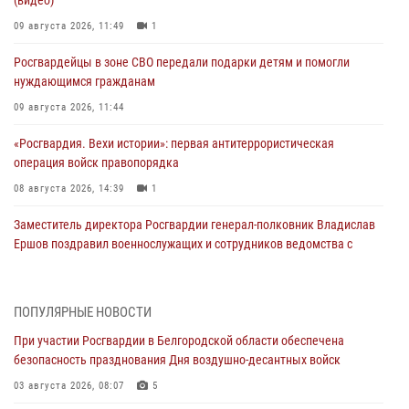
09 августа 2026, 11:49
1
Росгвардейцы в зоне СВО передали подарки детям и помогли
нуждающимся гражданам
09 августа 2026, 11:44
«Росгвардия. Вехи истории»: первая антитеррористическая
операция войск правопорядка
08 августа 2026, 14:39
1
Заместитель директора Росгвардии генерал-полковник Владислав
Ершов поздравил военнослужащих и сотрудников ведомства с
Днем физкультурника
08 августа 2026, 14:32
ПОПУЛЯРНЫЕ НОВОСТИ
Росгвардейцы оказали адресную помощь жителям Луганской
При участии Росгвардии в Белгородской области обеспечена
Народной Республики
безопасность празднования Дня воздушно-десантных войск
07 августа 2026, 16:37
03 августа 2026, 08:07
5
Генерал-полковник Олег Плохой поздравил специалистов