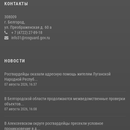
КОНТАКТЫ
17 июля 2026, 07:10
308009
Белгородские росгвардейцы задержали рецидивиста за попытку
г. Белгород,
кражи из магазина
ул. Преображенская д. 60 а
+ 7 (4722) 27-89-18
14 июля 2026, 07:13
info31@rosguard.gov.ru
НОВОСТИ
Росгвардейцы оказали адресную помощь жителям Луганской
Народной Респуб...
07 августа 2026, 16:37
В Белгородской области продолжаются межведомственные проверки
объектов...
07 августа 2026, 16:08
В Алексеевском округе росгвардейцы пресекли условное
проникновение в д...