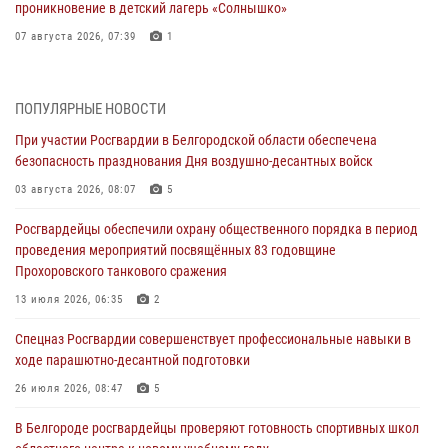
проникновение в детский лагерь «Солнышко»
07 августа 2026, 07:39
1
Белгородским радиослушателям рассказали о роли физической
культуры в жизни росгвардейцев
ПОПУЛЯРНЫЕ НОВОСТИ
07 августа 2026, 06:19
При участии Росгвардии в Белгородской области обеспечена
безопасность празднования Дня воздушно-десантных войск
Подвиги героев‑росгвардейцев увековечили в новой музейной
экспозиции белгородского музея‑диорамы «Курская битва.
03 августа 2026, 08:07
5
Белгородское направление»
Росгвардейцы обеспечили охрану общественного порядка в период
06 августа 2026, 12:05
3
проведения мероприятий посвящённых 83 годовщине
Прохоровского танкового сражения
В Белгороде росгвардейцы проверяют готовность спортивных школ
областного центра к новому учебному году
13 июля 2026, 06:35
2
06 августа 2026, 11:23
3
Спецназ Росгвардии совершенствует профессиональные навыки в
ходе парашютно-десантной подготовки
Росгвардия обеспечила общественную безопасность празднования
83-й годовщины освобождения г. Белгорода от немецко -
26 июля 2026, 08:47
5
фашистких захватчиков
В Белгороде росгвардейцы проверяют готовность спортивных школ
06 августа 2026, 06:54
3