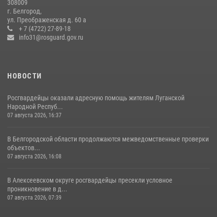
308009
В Белгороде росгвардейцы приняли участие в круглом столе с
г. Белгород,
представителем Российского общества «Знание»
ул. Преображенская д. 60 а
+ 7 (4722) 27-89-18
17 июля 2026, 07:10
info31@rosguard.gov.ru
НОВОСТИ
Росгвардейцы оказали адресную помощь жителям Луганской
Народной Респуб...
07 августа 2026, 16:37
В Белгородской области продолжаются межведомственные проверки
объектов...
07 августа 2026, 16:08
В Алексеевском округе росгвардейцы пресекли условное
проникновение в д...
07 августа 2026, 07:39