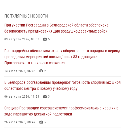
Белгородским радиослушателям рассказали о роли физической
культуры в жизни росгвардейцев
ПОПУЛЯРНЫЕ НОВОСТИ
07 августа 2026, 06:19
При участии Росгвардии в Белгородской области обеспечена
безопасность празднования Дня воздушно-десантных войск
Подвиги героев‑росгвардейцев увековечили в новой музейной
экспозиции белгородского музея‑диорамы «Курская битва.
03 августа 2026, 08:07
5
Белгородское направление»
Росгвардейцы обеспечили охрану общественного порядка в период
06 августа 2026, 12:05
3
проведения мероприятий посвящённых 83 годовщине
Прохоровского танкового сражения
В Белгороде росгвардейцы проверяют готовность спортивных школ
областного центра к новому учебному году
13 июля 2026, 06:35
2
06 августа 2026, 11:23
3
В Белгороде росгвардейцы проверяют готовность спортивных школ
областного центра к новому учебному году
Росгвардия обеспечила общественную безопасность празднования
83-й годовщины освобождения г. Белгорода от немецко -
06 августа 2026, 11:23
3
фашистких захватчиков
Спецназ Росгвардии совершенствует профессиональные навыки в
06 августа 2026, 06:54
3
ходе парашютно-десантной подготовки
Офицеры Росгвардии и ветераны войск правопорядка почтили
26 июля 2026, 08:47
5
память генерала армии Ивана Кирилловича Яковлева