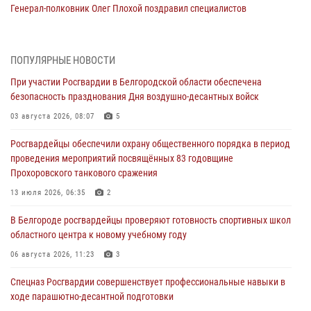
Генерал-полковник Олег Плохой поздравил специалистов
организационно-штатных подразделений Росгвардии с
профессиональным праздником
07 августа 2026, 16:32
ПОПУЛЯРНЫЕ НОВОСТИ
При участии Росгвардии в Белгородской области обеспечена
В Белгородской области продолжаются межведомственные
безопасность празднования Дня воздушно-десантных войск
проверки объектов образования с участием Росгвардии к новому
учебному году
03 августа 2026, 08:07
5
07 августа 2026, 16:08
6
Росгвардейцы обеспечили охрану общественного порядка в период
проведения мероприятий посвящённых 83 годовщине
Руководитель управления вневедомственной охраны Росгвардии
Прохоровского танкового сражения
по Белгородской области принял участие во Всероссийском
совещании-семинаре в Нижнем Новгороде (видео)
13 июля 2026, 06:35
2
07 августа 2026, 15:42
8
1
В Белгороде росгвардейцы проверяют готовность спортивных школ
областного центра к новому учебному году
В Алексеевском округе росгвардейцы пресекли условное
проникновение в детский лагерь «Солнышко»
06 августа 2026, 11:23
3
07 августа 2026, 07:39
1
Спецназ Росгвардии совершенствует профессиональные навыки в
ходе парашютно-десантной подготовки
Белгородским радиослушателям рассказали о роли физической