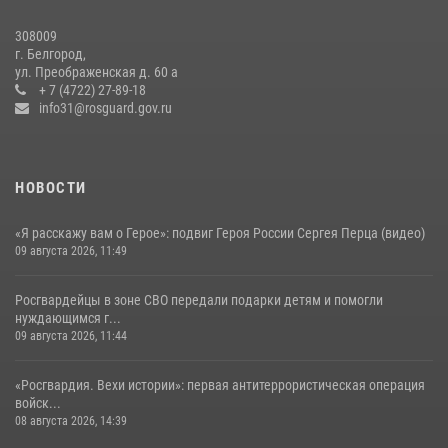
17 июля 2026, 07:10
308009
Росгвардейцы провели урок безопасности для воспитанников
г. Белгород,
Старооскольского военно-патриотического клуба
ул. Преображенская д. 60 а
+ 7 (4722) 27-89-18
10 июля 2026, 06:30
info31@rosguard.gov.ru
НОВОСТИ
«Я расскажу вам о Герое»: подвиг Героя России Сергея Перца (видео)
09 августа 2026, 11:49
Росгвардейцы в зоне СВО передали подарки детям и помогли
нуждающимся г...
09 августа 2026, 11:44
«Росгвардия. Вехи истории»: первая антитеррористическая операция
войск...
08 августа 2026, 14:39