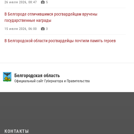
культуры в жизни росгвардейцев
26 июля 2026, 08:47
5
07 августа 2026, 06:19
В Белгороде отличившимся росгвардейцам вручены
государственные награды
15 июля 2026, 06:00
3
В Белгородской области росгвардейцы почтили память героев
Курской битвы в 83-ю годовщину Прохоровского сражения
12 июля 2026, 13:41
3
Сотрудник СОБР «Белогор» Росгвардии рассказал о физической
подготовке спецподразделения в эфире радио «России - Белгород»
Белгородская область
Официальный сайт Губернатора и Правительства
22 июля 2026, 14:36
Белгородские росгвардейцы задержали рецидивиста за попытку
кражи из магазина
14 июля 2026, 07:13
В Белгороде росгвардейцы приняли участие в круглом столе с
представителем Российского общества «Знание»
КОНТАКТЫ