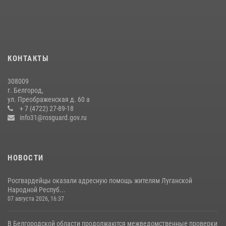
подготовке спецподразделения в эфире радио «России - Белгород»
22 июля 2026, 14:36
В Белгороде росгвардейцы приняли участие в круглом столе с
представителем Российского общества «Знание»
КОНТАКТЫ
17 июля 2026, 07:10
308009
Белгородские росгвардейцы задержали рецидивиста за попытку
г. Белгород,
кражи из магазина
ул. Преображенская д. 60 а
+ 7 (4722) 27-89-18
14 июля 2026, 07:13
info31@rosguard.gov.ru
НОВОСТИ
Росгвардейцы оказали адресную помощь жителям Луганской
Народной Респуб...
07 августа 2026, 16:37
В Белгородской области продолжаются межведомственные проверки