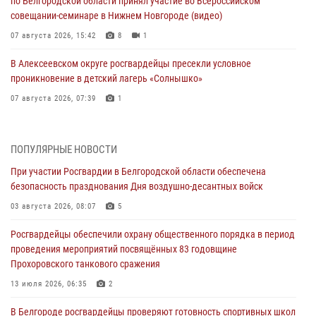
по Белгородской области принял участие во Всероссийском
совещании-семинаре в Нижнем Новгороде (видео)
07 августа 2026, 15:42
8
1
В Алексеевском округе росгвардейцы пресекли условное
проникновение в детский лагерь «Солнышко»
07 августа 2026, 07:39
1
Белгородским радиослушателям рассказали о роли физической
культуры в жизни росгвардейцев
ПОПУЛЯРНЫЕ НОВОСТИ
07 августа 2026, 06:19
При участии Росгвардии в Белгородской области обеспечена
безопасность празднования Дня воздушно-десантных войск
Подвиги героев‑росгвардейцев увековечили в новой музейной
экспозиции белгородского музея‑диорамы «Курская битва.
03 августа 2026, 08:07
5
Белгородское направление»
Росгвардейцы обеспечили охрану общественного порядка в период
06 августа 2026, 12:05
3
проведения мероприятий посвящённых 83 годовщине
Прохоровского танкового сражения
В Белгороде росгвардейцы проверяют готовность спортивных школ
областного центра к новому учебному году
13 июля 2026, 06:35
2
06 августа 2026, 11:23
3
В Белгороде росгвардейцы проверяют готовность спортивных школ