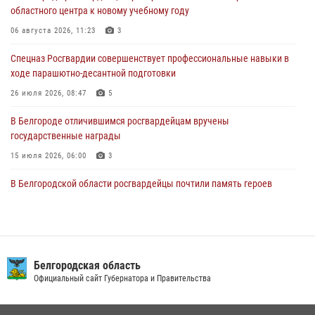
областного центра к новому учебному году
Росгвардия обеспечила общественную безопасность празднования
83-й годовщины освобождения г. Белгорода от немецко -
06 августа 2026, 11:23
3
фашистких захватчиков
Спецназ Росгвардии совершенствует профессиональные навыки в
06 августа 2026, 06:54
3
ходе парашютно-десантной подготовки
Офицеры Росгвардии и ветераны войск правопорядка почтили
26 июля 2026, 08:47
5
память генерала армии Ивана Кирилловича Яковлева
В Белгороде отличившимся росгвардейцам вручены
05 августа 2026, 17:12
2
государственные награды
15 июля 2026, 06:00
3
В Белгородской области росгвардейцы почтили память героев
Курской битвы в 83-ю годовщину Прохоровского сражения
12 июля 2026, 13:41
3
В Белгороде инспектор ГИБДД провела с сотрудниками Росгвардии
беседу по профилактике аварийности
Белгородская область
Официальный сайт Губернатора и Правительства
09 июля 2026, 10:07
Сотрудник СОБР «Белогор» Росгвардии рассказал о физической