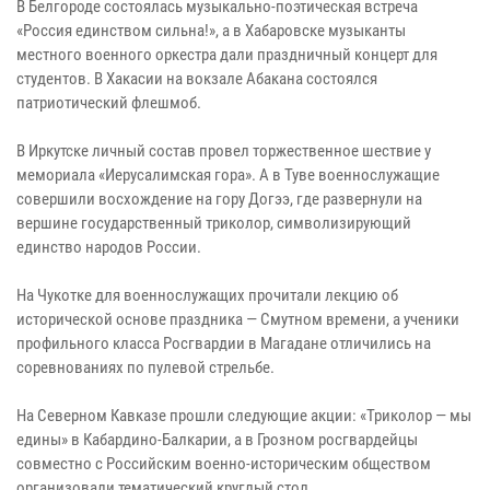
В Белгороде состоялась музыкально-поэтическая встреча
«Россия единством сильна!», а в Хабаровске музыканты
местного военного оркестра дали праздничный концерт для
студентов. В Хакасии на вокзале Абакана состоялся
патриотический флешмоб.
В Иркутске личный состав провел торжественное шествие у
мемориала «Иерусалимская гора». А в Туве военнослужащие
совершили восхождение на гору Догээ, где развернули на
вершине государственный триколор, символизирующий
единство народов России.
На Чукотке для военнослужащих прочитали лекцию об
исторической основе праздника — Смутном времени, а ученики
профильного класса Росгвардии в Магадане отличились на
соревнованиях по пулевой стрельбе.
На Северном Кавказе прошли следующие акции: «Триколор — мы
едины» в Кабардино-Балкарии, а в Грозном росгвардейцы
совместно с Российским военно-историческим обществом
организовали тематический круглый стол.