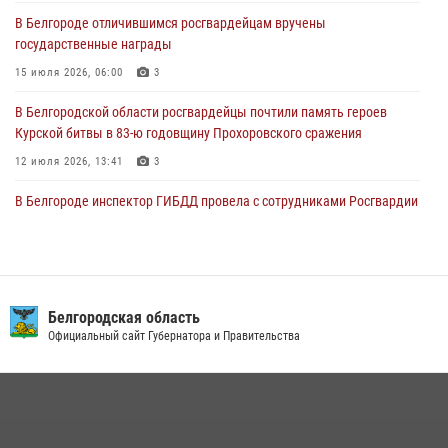
В Белгороде отличившимся росгвардейцам вручены
«Я расскажу вам о Герое»: история подполковника милиции в
государственные награды
отставке Виктора Хайрулика (видео)
15 июля 2026, 06:00
3
03 августа 2026, 10:37
1
В Белгородской области росгвардейцы почтили память героев
Курской битвы в 83-ю годовщину Прохоровского сражения
12 июля 2026, 13:41
3
В Белгороде инспектор ГИБДД провела с сотрудниками Росгвардии
беседу по профилактике аварийности
09 июля 2026, 10:07
Сотрудник СОБР «Белогор» Росгвардии рассказал о физической
подготовке спецподразделения в эфире радио «России - Белгород»
Белгородская область
Официальный сайт Губернатора и Правительства
22 июля 2026, 14:36
В Белгороде росгвардейцы приняли участие в круглом столе с
представителем Российского общества «Знание»
17 июля 2026, 07:10