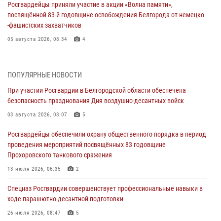
Росгвардейцы приняли участие в акции «Волна памяти»,
посвящённой 83‑й годовщине освобождения Белгорода от немецко
‑фашистских захватчиков
05 августа 2026, 08:34
4
Росгвардия призывает белгородских владельцев оружия не
затягивать с перерегистрацией
ПОПУЛЯРНЫЕ НОВОСТИ
05 августа 2026, 05:01
При участии Росгвардии в Белгородской области обеспечена
безопасность празднования Дня воздушно-десантных войск
Росгвардейцы спасли раненого при атаке FPV-дрона ВСУ жителя
белгородского приграничья
03 августа 2026, 08:07
5
04 августа 2026, 10:43
1
Росгвардейцы обеспечили охрану общественного порядка в период
проведения мероприятий посвящённых 83 годовщине
За неделю белгородские росгвардейцы пресекли свыше 130
Прохоровского танкового сражения
правонарушений
13 июля 2026, 06:35
2
04 августа 2026, 06:03
Спецназ Росгвардии совершенствует профессиональные навыки в
Сотрудники Росгвардии задержали подозреваемую в краже
ходе парашютно-десантной подготовки
товаров из гипермаркета в Белгороде
26 июля 2026, 08:47
5
03 августа 2026, 13:29