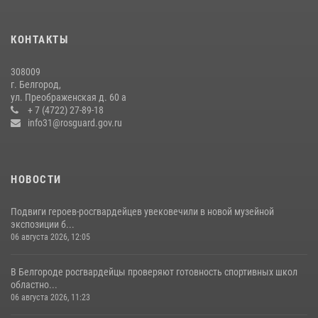
Белгородский росгвардеец стал победителем юбилейного
чемпионата войск национальной гвардии Российской Федерации по
КОНТАКТЫ
боксу
07 июля 2026, 16:59
308009
г. Белгород,
Росгвардейцы провели урок безопасности для воспитанников
ул. Преображенская д. 60 а
Старооскольского военно-патриотического клуба
+ 7 (4722) 27-89-18
info31@rosguard.gov.ru
10 июля 2026, 06:30
НОВОСТИ
Подвиги героев‑росгвардейцев увековечили в новой музейной
экспозиции б...
06 августа 2026, 12:05
В Белгороде росгвардейцы проверяют готовность спортивных школ
областно...
06 августа 2026, 11:23